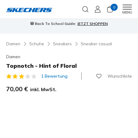
0
Men
MENU
🎒 Back To School Guide:
JETZT SHOPPEN
Damen
Schuhe
Sneakers
Sneaker casual
Damen
Topnotch - Hint of Floral
Wunschliste
1 Bewertung
4,8 von 5 Kundenbewertungen
70,00 €
inkl. MwSt.