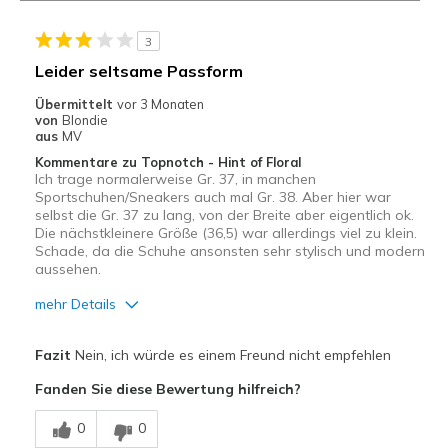
3
Leider seltsame Passform
Übermittelt
vor 3 Monaten
von
Blondie
aus
MV
Kommentare zu Topnotch - Hint of Floral
Ich trage normalerweise Gr. 37, in manchen
Sportschuhen/Sneakers auch mal Gr. 38. Aber hier war
selbst die Gr. 37 zu lang, von der Breite aber eigentlich ok.
Die nächstkleinere Größe (36,5) war allerdings viel zu klein.
Schade, da die Schuhe ansonsten sehr stylisch und modern
aussehen.
mehr Details
Vorteile
Fazit
Nein, ich würde es einem Freund nicht empfehlen
Attraktives Design
Fanden Sie diese Bewertung hilfreich?
Hübsch
0
0