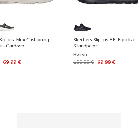
Slip-ins: Max Cushioning
Skechers Slip-ins RF: Equalizer 
r - Cardova
Standpoint
Herren
t von
auf
69,99 €
Reduziert von
100,00 €
auf
69,99 €