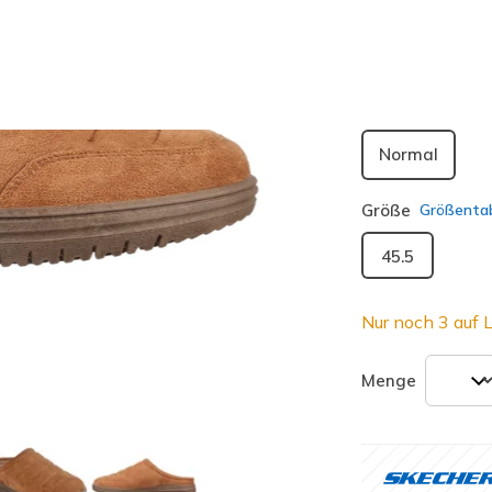
ausgewäh
Passform
Normal
Größe
Größentab
45.5
Nur noch 3 auf L
Menge