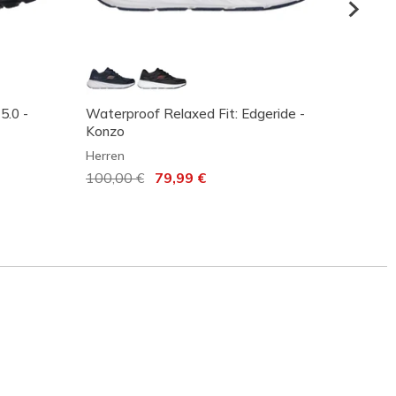
5.0 -
Waterproof Relaxed Fit: Edgeride -
Skeche
Konzo
Away
Herren
Herren
Reduziert von
100,00 €
auf
79,99 €
Reduz
100,0