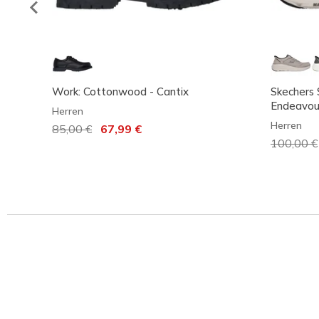
Work: Cottonwood - Cantix
Skechers 
Endeavou
Herren
Herren
Reduziert von
85,00 €
auf
67,99 €
Reduzier
100,00 €