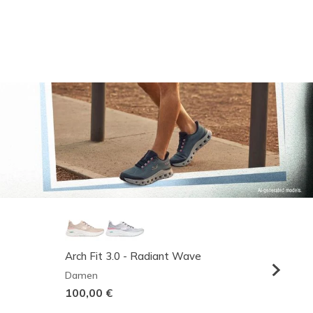
Arch Fit 3.0 - Radiant Wave
Relaxed
Damen
Herren
100,00 €
95,00 