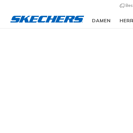
Bes
DAMEN
HER
Slip-ins
A