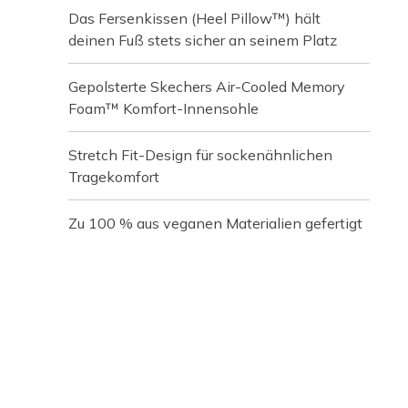
Das Fersenkissen (Heel Pillow™) hält
deinen Fuß stets sicher an seinem Platz
Gepolsterte Skechers Air-Cooled Memory
Foam™ Komfort-Innensohle
Stretch Fit-Design für sockenähnlichen
Tragekomfort
Zu 100 % aus veganen Materialien gefertigt
Media Carousel
Carousel with product photos. Use the previous and next buttons t