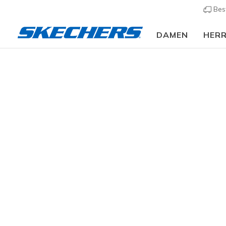
Bes
DAMEN
HER
Damen
Schuhe
Sneakers
Sneaker casual