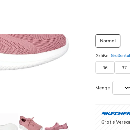
ausgewäh
Passform
Normal
Größe
Größentab
36
37
Menge
Gratis Versa