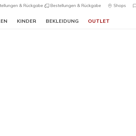
tellungen & Rückgabe
Bestellungen & Rückgabe
Shops
REN
KINDER
BEKLEIDUNG
OUTLET
🎒 Back To School Guide:
JETZT SHOPPEN
 für Herren
isse