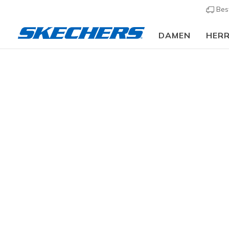
Bes
DAMEN
HER
Hosen
KATEGORIE
28 ergebn
GRÖSSE
FARBE
PRODUKTART