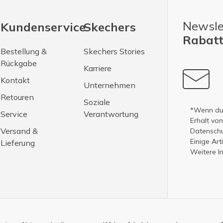
Newsle
Kundenservice
Skechers
Rabatt
Bestellung &
Skechers Stories
Rückgabe
Karriere
Kontakt
Unternehmen
Retouren
Soziale
*Wenn du 
Service
Verantwortung
Erhalt vo
Versand &
Datenschut
Einige Ar
Lieferung
Weitere I