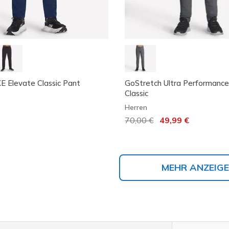
 Elevate Classic Pant
GoStretch Ultra Performanc
Classic
Herren
Reduziert von
70,00 €
auf
49,99 €
MEHR ANZEIG