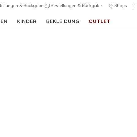
tellungen & Rückgabe
Bestellungen & Rückgabe
Shops
REN
KINDER
BEKLEIDUNG
OUTLET
🎒 Back To School Guide:
JETZT SHOPPEN