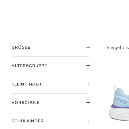
Wher
GESCHLECHT
Mehr Spiel
Paar hat ei
passen. So
KATEGORIE
8 ergebni
GRÖSSE
ALTERSGRUPPE
KLEINKINDER
VORSCHULE
SCHULKINDER