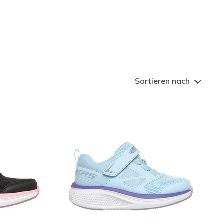
as Leben einfacher. Jedes
eisten Ortungs-Tags perfekt
Sortieren nach