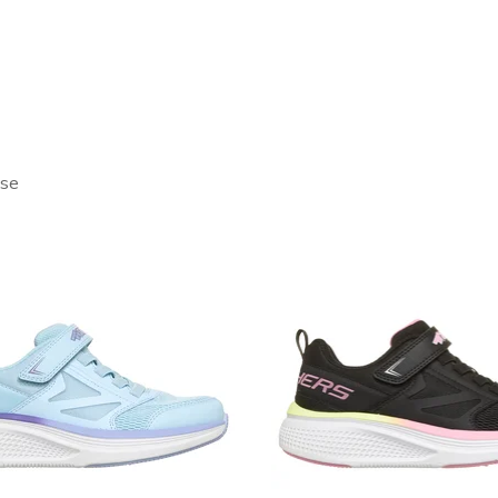
e's My Skechers
en, weniger Suchen! Die
Where's My Skechers
-Kollektion macht d
ne sicheres, verstecktes Fach unter der Innensohle, in die die m
 weißt du immer, wo die Lieblingsschuhe deiner Kinder sind.
sse