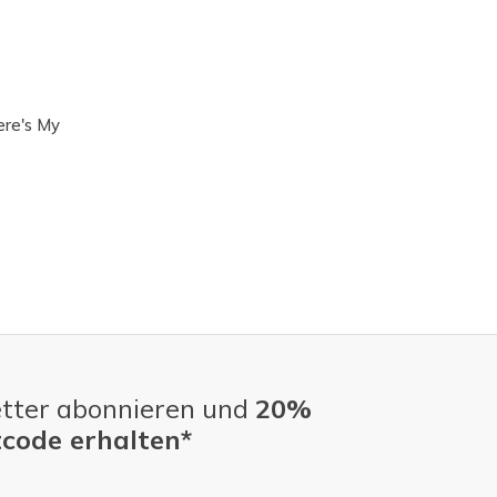
ere's My
tter abonnieren und
20%
code erhalten*