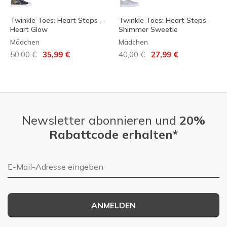
Twinkle Toes: Heart Steps -
Twinkle Toes: Heart Steps -
Heart Glow
Shimmer Sweetie
Mädchen
Mädchen
Reduziert von
auf
Reduziert von
auf
50,00 €
35,99 €
40,00 €
27,99 €
Newsletter abonnieren und
20%
Rabattcode erhalten*
E-Mail-Adresse
ANMELDEN