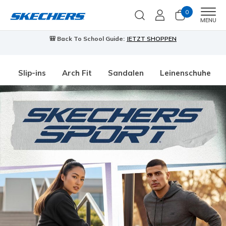
0
Men
MENU
🎒 Back To School Guide:
JETZT SHOPPEN
Slip-ins
Arch Fit
Sandalen
Leinenschuhe