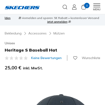
0
Men
MENU
den
🎁 Anmelden und sparen: 5€ Rabatt + kostenloser Versand
Jetzt anmelden
🎁
Bekleidung
Accessoires
Mützen
Unisex
Heritage S Baseball Hat
Wunschliste
Keine Bewertungen
5 von 5 Kundenbewertungen
25,00 €
inkl. MwSt.