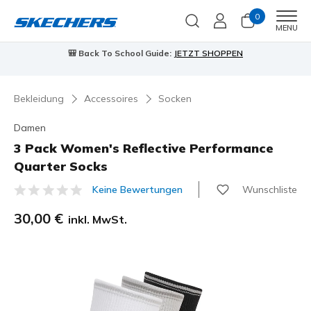
0
Men
MENU
🎒 Back To School Guide:
JETZT SHOPPEN
Bekleidung
Accessoires
Socken
Damen
3 Pack Women's Reflective Performance
Quarter Socks
Wunschliste
Keine Bewertungen
4,9 von 5 Kundenbewertungen
30,00 €
inkl. MwSt.