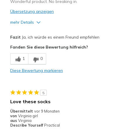
Wonderful product. No breaking in.
Übersetzung anzeigen
mehr Details
Vorteile
Fazit
Ja, ich würde es einem Freund empfehlen
Breathe Well
Fanden Sie diese Bewertung hilfreich?
Comfortable
1
0
Durable
Diese Bewertung markieren
Width
Feels true to width
Sizing
Feels true to size
View On Shoes
I'm Into Shoes
5
Love these socks
Übermittelt
vor 9 Monaten
von
Virginia girl
aus
Virginia
Describe Yourself
Practical