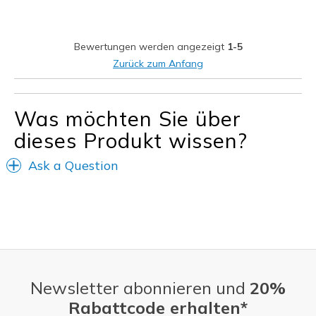
Durable
Stylish
Bewertungen werden angezeigt
1-5
Geeignete Verwendung
Zurück zum Anfang
Casual Wear
Was möchten Sie über
Width
Feels true to width
Sizing
Feels true to size
dieses Produkt wissen?
View On Shoes
I'm Into Shoes
Ask a Question
Newsletter abonnieren und
20%
Rabattcode erhalten*