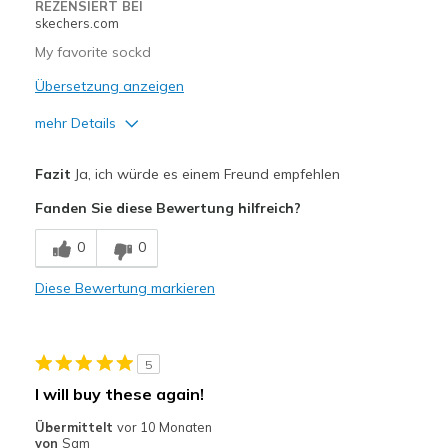
REZENSIERT BEI
skechers.com
My favorite sockd
Übersetzung anzeigen
mehr Details
Vorteile
Fazit
Ja, ich würde es einem Freund empfehlen
Breathe Well
Fanden Sie diese Bewertung hilfreich?
Comfortable
0
0
Width
Feels true to width
Diese Bewertung markieren
Sizing
Feels true to size
View On Shoes
Shoes are for Wearing
5
I will buy these again!
Übermittelt
vor 10 Monaten
von
Sam