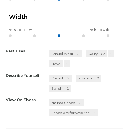
Width
Feels too narrow
Feels too wide
Best Uses
Casual Wear
3
Going Out
1
Travel
1
Describe Yourself
Casual
2
Practical
2
Stylish
1
View On Shoes
I'm Into Shoes
3
Shoes are for Wearing
1