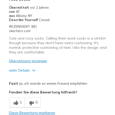
Going Out
Übermittelt
vor 2 Jahren
von
AT
Travel
aus
Albany, NY
Describe Yourself
Casual
Width
Feels true to width
REZENSIERT BEI
Sizing
Feels true to size
skechers.com
Cute and cozy socks. Calling them work socks is a stretch
though because they don't have extra cushioning. It's
normal, protective cushioning at heel. I like the design, and
they are comfortable.
Übersetzung anzeigen
mehr Details
Vorteile
Fazit
Ja, ich würde es einem Freund empfehlen
Attractive Design
Fanden Sie diese Bewertung hilfreich?
Breathe Well
1
0
Comfortable
Diese Bewertung markieren