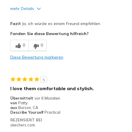
mehr Details
Vorteile
Fazit
Ja, ich würde es einem Freund empfehlen
Comfortable
Fanden Sie diese Bewertung hilfreich?
Geeignete Verwendung
0
0
Casual Wear
Diese Bewertung markieren
Width
Feels true to width
Sizing
Feels true to size
View On Shoes
I'm Into Shoes
5
I love them comfortable and stylish.
Übermittelt
vor 6 Monaten
von
Patty
aus
Burson, CA
Describe Yourself
Practical
REZENSIERT BEI
skechers.com