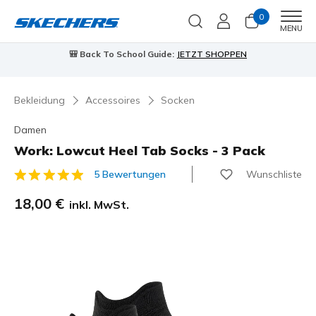
0
Men
MENU
90 Tage kostenlose Rückgabe
Jetzt anmelden
Bekleidung
Accessoires
Socken
Damen
Work: Lowcut Heel Tab Socks - 3 Pack
Wunschliste
5 Bewertungen
5 von 5 Kundenbewertungen
18,00 €
inkl. MwSt.