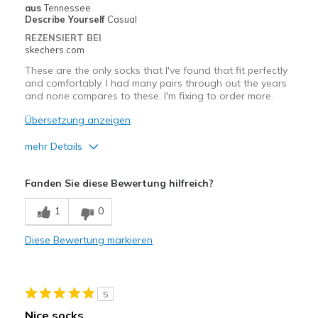
aus
Tennessee
Describe Yourself
Casual
REZENSIERT BEI
skechers.com
These are the only socks that I've found that fit perfectly
and comfortably. I had many pairs through out the years
and none compares to these. I'm fixing to order more.
Übersetzung anzeigen
mehr Details
Vorteile
Fanden Sie diese Bewertung hilfreich?
Comfortable
1
0
Durable
Diese Bewertung markieren
Fits perfectly
Geeignete Verwendung
5
Casual Wear
Nice socks