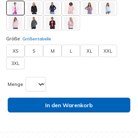
ausgewählt
Größe
Größentabelle
XS
S
M
L
XL
XXL
3XL
Menge
In den Warenkorb