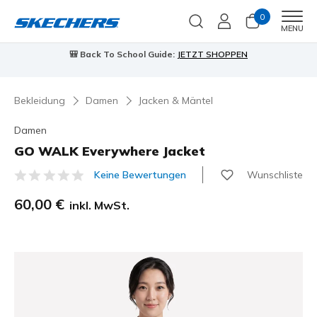
0
Men
MENU
🎒 Back To School Guide:
JETZT SHOPPEN
Bekleidung
Damen
Jacken & Mäntel
Damen
GO WALK Everywhere Jacket
Wunschliste
Keine Bewertungen
4,1 von 5 Kundenbewertungen
60,00 €
inkl. MwSt.