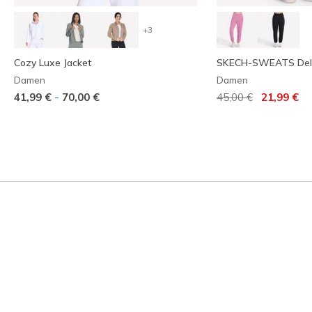
+3
Cozy Luxe Jacket
SKECH-SWEATS Deli
Damen
Damen
Reduziert von
auf
-
41,99 €
70,00 €
45,00 €
21,99 €