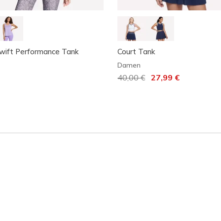
wift Performance Tank
Court Tank
Damen
Reduziert von
40,00 €
auf
27,99 €