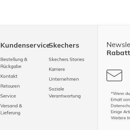
Newsle
Kundenservice
Skechers
Rabatt
Bestellung &
Skechers Stories
Rückgabe
Karriere
Kontakt
Unternehmen
Retouren
Soziale
*Wenn du 
Service
Verantwortung
Erhalt vo
Versand &
Datenschut
Einige Ar
Lieferung
Weitere I