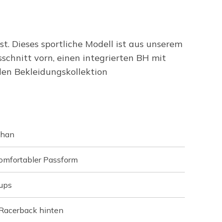
t. Dieses sportliche Modell ist aus unserem
chnitt vorn, einen integrierten BH mit
en Bekleidungskollektion
than
omfortabler Passform
ups
 Racerback hinten