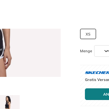
ausgewäh
Größe
Größentab
XS
Menge
Gratis Versa
AN