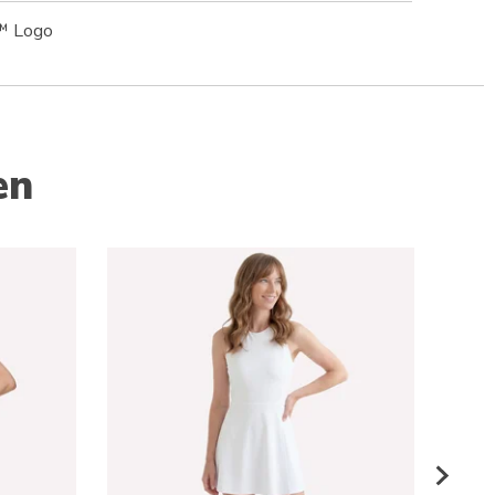
™ Logo
en