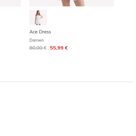
Ace Dress
SKEC
Damen
Dame
Reduziert von
80,00 €
auf
55,99 €
Reduz
50,00