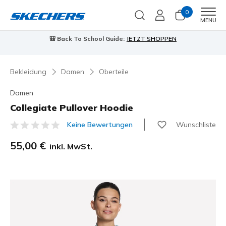
0
Men
MENU
🎒 Back To School Guide:
JETZT SHOPPEN
Bekleidung
Damen
Oberteile
Damen
Collegiate Pullover Hoodie
Wunschliste
Keine Bewertungen
5 von 5 Kundenbewertungen
55,00 €
inkl. MwSt.