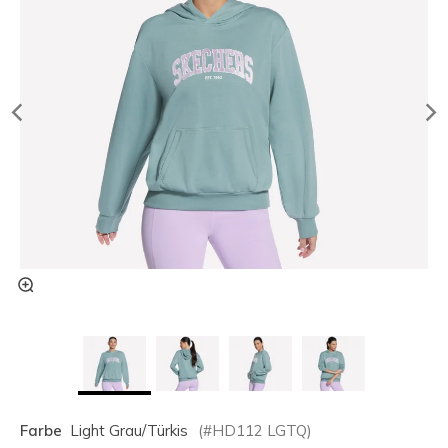
Farbe
Light Grau/türkis
(#
HD112
LGTQ
)