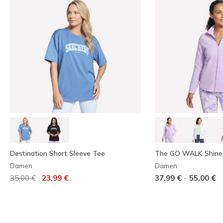
Destination Short Sleeve Tee
The GO WALK Shine 
Damen
Damen
Reduziert von
auf
-
35,00 €
23,99 €
37,99 €
55,00 €