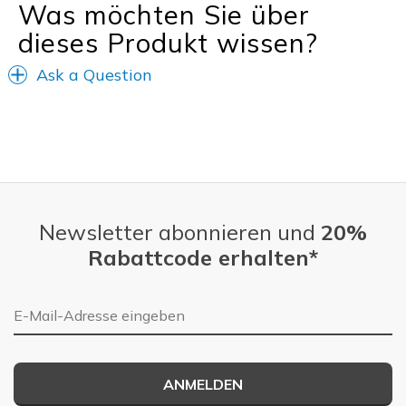
Freizeitkleidung
Was möchten Sie über
dieses Produkt wissen?
Breite
Fühlen sich zu breit an
Größe
Fühlt sich zu groß an
Ask a Question
Meine Meinung zu
Ersatzpaar für alte
Schuhen
Schuhe
Newsletter abonnieren und
20%
Rabattcode erhalten*
E-Mail-Adresse
ANMELDEN