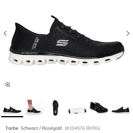
Farbe
Schwarz / Roségold
(#
104576
BKRG
)