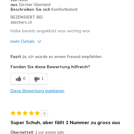
Freizeitkleidung
aus
Zürcher Oberland
Beschreiben Sie sich
Komfortbetont
Zum Ausgehen
REZENSIERT BEI
skechers.ch
Breite
Passen genau
Habe bereits angeklickt was wichtig war
Größe
Passt genau
mehr Details
Meine Meinung zu
Ersatzpaar für alte
Schuhen
Schuhe
Vorteile
Fazit
Ja, ich würde es einem Freund empfehlen
Bequem
Fanden Sie diese Bewertung hilfreich?
Leicht
0
1
Geeignete Verwendung
Diese Bewertung markieren
Freizeitkleidung
Breite
Passen genau
5
Größe
Passt genau
Super Schuh, aber fällt 1 Nummer zu gross aus
Übermittelt
1 vor einem Jahr