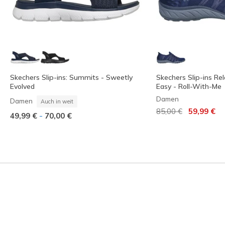
Skechers Slip-ins: Summits - Sweetly
Skechers Slip-ins Rel
Evolved
Easy - Roll-With-Me
Damen
Damen
Auch in weit
Reduziert von
auf
85,00 €
59,99 €
-
49,99 €
70,00 €