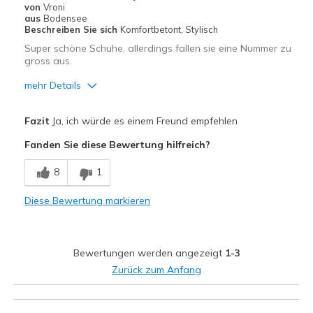
von
Vroni
aus
Bodensee
Beschreiben Sie sich
Komfortbetont, Stylisch
Super schöne Schuhe, allerdings fallen sie eine Nummer zu
gross aus.
mehr Details
Vorteile
Fazit
Ja, ich würde es einem Freund empfehlen
Attraktives Design
Fanden Sie diese Bewertung hilfreich?
Bequem
8
1
Hübsch
Diese Bewertung markieren
Leicht
Stoßdämpfend
Bewertungen werden angezeigt
1-3
Geeignete Verwendung
Zurück zum Anfang
Auf der Arbeit