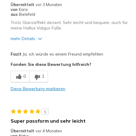
Übermittelt
vor 3 Monaten
von
Kara
aus
Bielefeld
Trotz Glanzeffekt dezent. Sehr leicht und bequem, auch für
meine Hallux Valgus Füße.
mehr Details
Vorteile
Fazit
Ja, ich würde es einem Freund empfehlen
Attraktives Design
Fanden Sie diese Bewertung hilfreich?
Bequem
0
1
Hübsch
Diese Bewertung markieren
Leicht
Stoßdämpfend
5
Geeignete Verwendung
Super passform und sehr leicht
Auf der Arbeit
Übermittelt
vor 4 Monaten
von
Natur