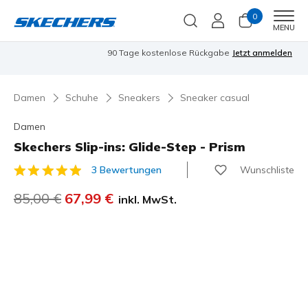
0
Men
MENU
90 Tage kostenlose Rückgabe
Jetzt anmelden
Damen
Schuhe
Sneakers
Sneaker casual
Damen
Skechers Slip-ins: Glide-Step - Prism
Wunschliste
3 Bewertungen
4,1 von 5 Kundenbewertungen
Reduziert von
85,00 €
auf
67,99 €
inkl. MwSt.