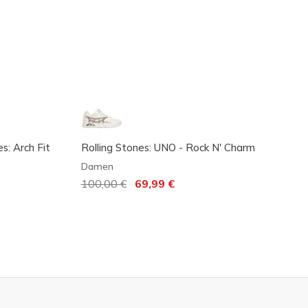
es: Arch Fit
Rolling Stones: UNO - Rock N' Charm
Damen
Reduziert von
100,00 €
auf
69,99 €