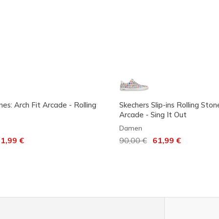
nes: Arch Fit Arcade - Rolling
Skechers Slip-ins Rolling Ston
Arcade - Sing It Out
Damen
 von
f
1,99 €
Reduziert von
90,00 €
auf
61,99 €