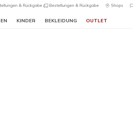
tellungen & Rückgabe
Bestellungen & Rückgabe
Shops
REN
KINDER
BEKLEIDUNG
OUTLET
🎒 Back To School Guide:
JETZT SHOPPEN
ng Stones Collection
ock 'n' Roll Styles, mit denen du überall im Rampenlicht stehst!
sse
Kollaboration