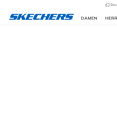
Bes
DAMEN
HER
Rolli
GESCHLECHT
Ikonische R
GRÖSSE
3 ergebni
PASSFORM
FARBE