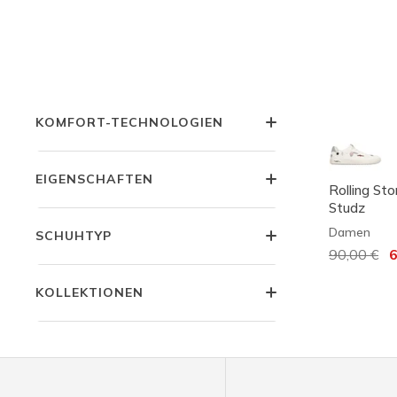
PREIS
STYLE
KOMFORT-TECHNOLOGIEN
EIGENSCHAFTEN
Rolling Sto
Studz
Damen
SCHUHTYP
Reduziert
90,00 €
au
6
KOLLEKTIONEN