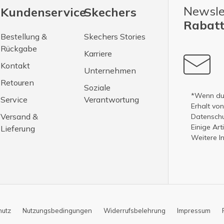
Newsle
Kundenservice
Skechers
Rabatt
Bestellung &
Skechers Stories
Rückgabe
Karriere
Kontakt
Unternehmen
Retouren
Soziale
*Wenn du 
Service
Verantwortung
Erhalt vo
Versand &
Datenschut
Einige Ar
Lieferung
Weitere I
hutz
Nutzungsbedingungen
Widerrufsbelehrung
Impressum