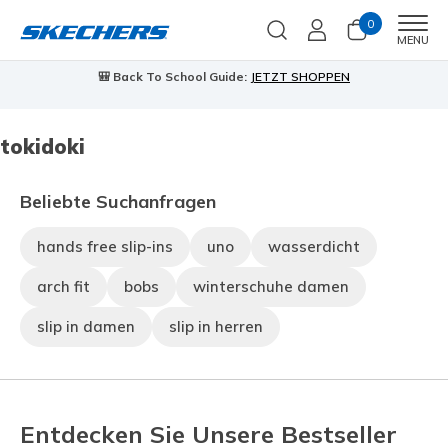
0
Men
MENU
🎒 Back To School Guide:
JETZT SHOPPEN
tokidoki
Beliebte Suchanfragen
hands free slip-ins
uno
wasserdicht
arch fit
bobs
winterschuhe damen
slip in damen
slip in herren
Entdecken Sie Unsere Bestseller