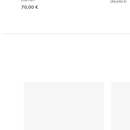
Reduzier
95,00 €
a
70,00 €