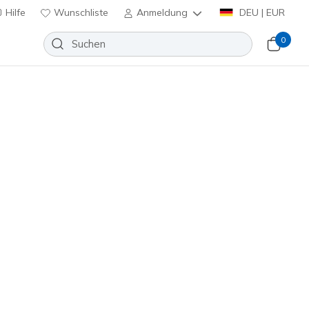
Hilfe
Wunschliste
Anmeldung
DEU | EUR
0
oam Boot - Cozy Fit Cascade
Wunschliste
eine Bewertungen
enbewertungen
inkl. MwSt.
168160
TPE
)