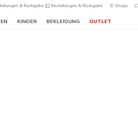
tellungen & Rückgabe
Bestellungen & Rückgabe
Shops
REN
KINDER
BEKLEIDUNG
OUTLET
🎒 Back To School Guide:
JETZT SHOPPEN
Damen
Contour F
K
4,1 von 5 Kund
70,00 €
Farbe
Natur
(#