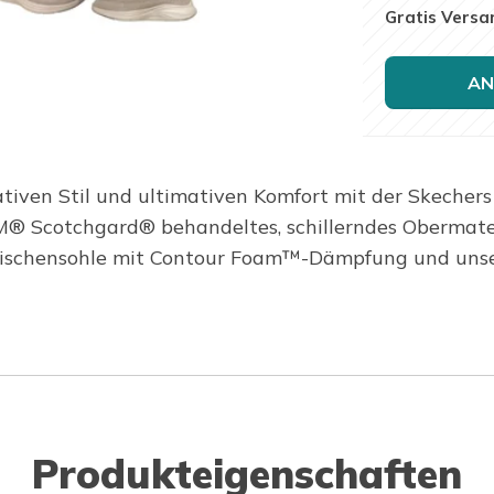
Gratis Versa
AN
n Stil und ultimativen Komfort mit der Skechers
 3M® Scotchgard® behandeltes, schillerndes Obermat
ischensohle mit Contour Foam™-Dämpfung und unser c
Produkteigenschaften