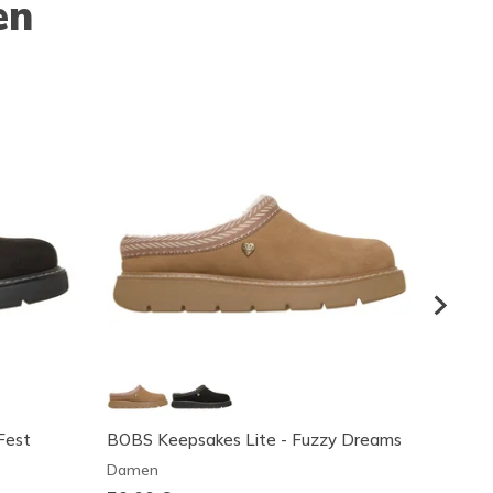
en
Fest
BOBS Keepsakes Lite - Fuzzy Dreams
BOBS 
Damen
Dame