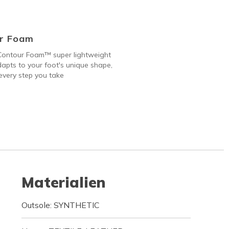
r Foam
Contour Foam™ super lightweight
apts to your foot's unique shape,
every step you take
Materialien
Outsole: SYNTHETIC