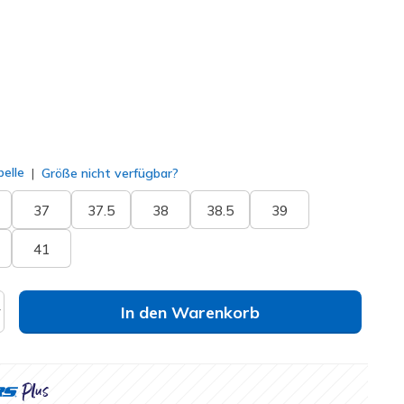
lt
elle
Größe nicht verfügbar?
37
37.5
38
38.5
39
41
In den Warenkorb