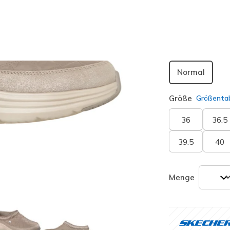
ausgewäh
Passform
Normal
Größe
Größentab
36
36.5
39.5
40
Menge