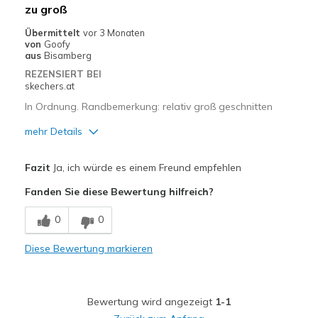
zu groß
Übermittelt
vor 3 Monaten
von
Goofy
aus
Bisamberg
REZENSIERT BEI
skechers.at
In Ordnung. Randbemerkung: relativ groß geschnitten
mehr Details
Vorteile
Fazit
Ja, ich würde es einem Freund empfehlen
Attraktives Design
Fanden Sie diese Bewertung hilfreich?
Bequem
0
0
Hübsch
Diese Bewertung markieren
Leicht
Stoßdämpfend
Bewertung wird angezeigt
1-1
Geeignete Verwendung