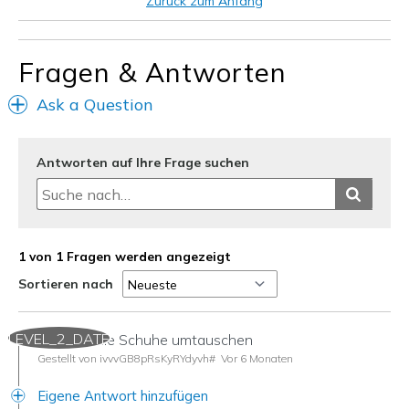
Zurück zum Anfang
Freizeitkleidung
Fragen & Antworten
Größe
Fühlt sich zu groß an
Meine Meinung zu
Ersatzpaar für alte
Ask a Question
Schuhen
Schuhe
Antworten auf Ihre Frage suchen
1 von 1 Fragen werden angezeigt
Sortieren nach
LEVEL_2_DATE
Kann ich die Schuhe umtauschen
Gestellt von ivvvGB8pRsKyRYdyvh#
Vor 6 Monaten
Eigene Antwort hinzufügen