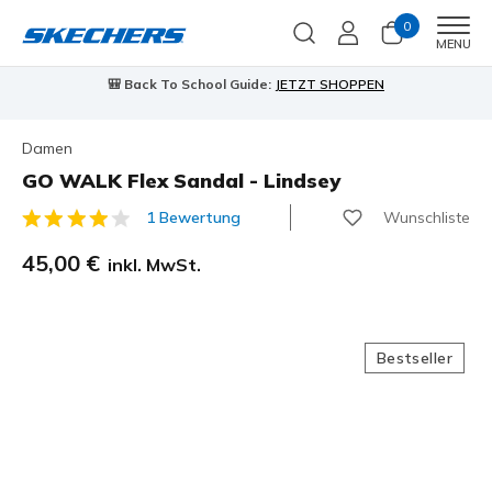
0
Men
MENU
90 Tage kostenlose Rückgabe
Jetzt anmelden
Damen
GO WALK Flex Sandal - Lindsey
Wunschliste
1 Bewertung
3,8 von 5 Kundenbewertungen
45,00 €
inkl. MwSt.
Bestseller