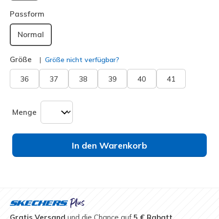
ausgewählt
Passform
Normal
Größe
Größe nicht verfügbar?
36
37
38
39
40
41
Menge
In den Warenkorb
Gratis Versand
und die Chance auf
5 € Rabatt