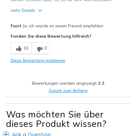
mehr Details
Vorteile
Fazit
Ja, ich würde es einem Freund empfehlen
Bequem
Fanden Sie diese Bewertung hilfreich?
Geeignete Verwendung
16
0
Freizeitkleidung
Diese Bewertung markieren
Breite
Fühlen sich zu breit an
Größe
Fühlt sich zu groß an
Meine Meinung zu
Kaufe für anstehenden
Bewertungen werden angezeigt
1-3
Schuhen
Anlaß
Zurück zum Anfang
Was möchten Sie über
dieses Produkt wissen?
Ask a Question