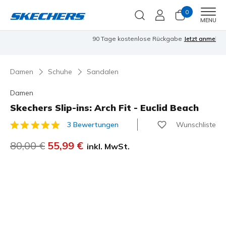
0
Men
MENU
90 Tage kostenlose Rückgabe
Jetzt anmelden
Damen
Schuhe
Sandalen
Damen
Skechers Slip-ins: Arch Fit - Euclid Beach
Wunschliste
3 Bewertungen
3,1 von 5 Kundenbewertungen
Reduziert von
80,00 €
auf
55,99 €
inkl. MwSt.