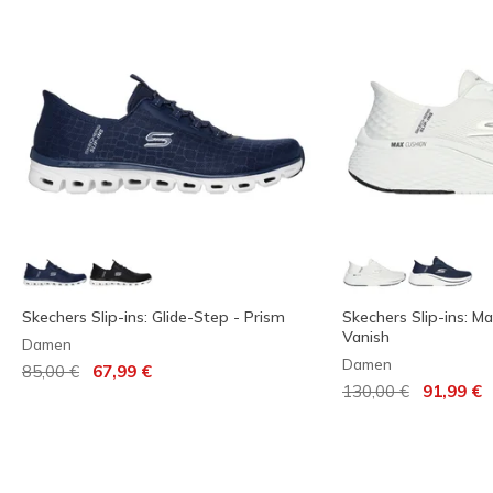
Skechers Slip-ins: Glide-Step - Prism
Skechers Slip-ins: Ma
Vanish
Damen
Damen
Reduziert von
auf
85,00 €
67,99 €
Reduziert von
auf
130,00 €
91,99 €