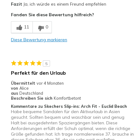
Fazit
Ja, ich würde es einem Freund empfehlen
Bequem
Fanden Sie diese Bewertung hilfreich?
Hübsch
11
0
Leicht
Diese Bewertung markieren
Stoßdämpfend
perfekt
5
Geeignete Verwendung
Perfekt für den Urlaub
Freizeitkleidung
Übermittelt
vor 4 Monaten
von
Alice
bei langen Wegen
aus
Deutschland
Beschreiben Sie sich
Komfortbetont
Breite
Passen genau
Kommentare zu Skechers Slip-ins: Arch Fit - Euclid Beach
Habe bequeme Sandalen für den Aktivurlaub in Asien
Größe
Passt genau
gesucht. Sollten bequem und waschbar sein und genug
Meine Meinung zu
Kaufe für anstehenden
Halt bei ausgedehnten Spaziergängen bieten. Diese
Schuhen
Anlaß
Anforderungen erfüllt der Schuh optimal, wenn die richtige
Größe gefunden hat. Ich trage normalerweise 37, brauche in
diesen Schuhen aber 36, da sie sehr weit ausfallen.