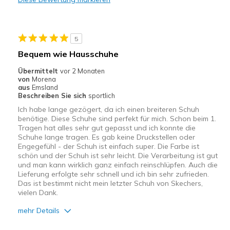
Geeignete Verwendung
Auf der Arbeit
5
Freizeitkleidung
Bequem wie Hausschuhe
Breite
Passen genau
Übermittelt
vor 2 Monaten
von
Morena
Größe
Passt genau
aus
Emsland
Beschreiben Sie sich
sportlich
Ich habe lange gezögert, da ich einen breiteren Schuh
benötige. Diese Schuhe sind perfekt für mich. Schon beim 1.
Tragen hat alles sehr gut gepasst und ich konnte die
Schuhe lange tragen. Es gab keine Druckstellen oder
Engegefühl - der Schuh ist einfach super. Die Farbe ist
schön und der Schuh ist sehr leicht. Die Verarbeitung ist gut
und man kann wirklich ganz einfach reinschlüpfen. Auch die
Lieferung erfolgte sehr schnell und ich bin sehr zufrieden.
Das ist bestimmt nicht mein letzter Schuh von Skechers,
vielen Dank.
mehr Details
Vorteile