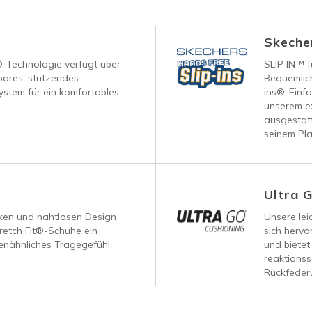
Skecher
®-Technologie verfügt über
SLIP IN™ f
ares, stützendes
Bequemlich
ystem für ein komfortables
ins®. Einf
unserem ex
ausgestatt
seinem Pla
Ultra 
nken und nahtlosen Design
Unsere le
retch Fit®-Schuhe ein
sich hervo
nähnliches Tragegefühl.
und bietet
reaktionss
Rückfeder