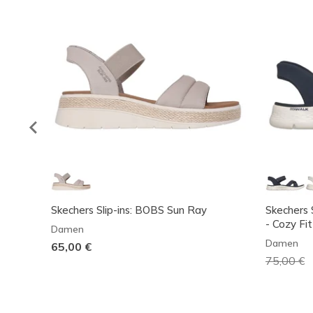
Skechers Slip-ins: BOBS Sun Ray
Skechers 
- Cozy Fit
Damen
Damen
65,00 €
Reduzier
75,00 €
a