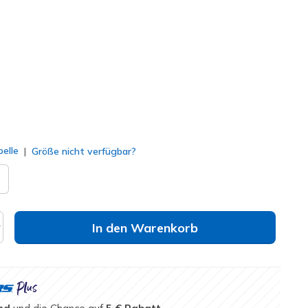
#
140844
NVY
)
lt
elle
Größe nicht verfügbar?
In den Warenkorb