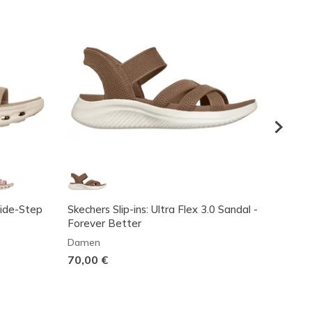
lide-Step
Skechers Slip-ins: Ultra Flex 3.0 Sandal -
Skeche
Forever Better
Aside
Damen
Dame
70,00 €
70,00