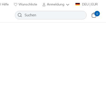
Hilfe
Wunschliste
Anmeldung
DEU | EUR
0
lip-ins: Arch Fit 2.0 Sandal -
Wunschliste
eine Bewertungen
nbewertungen
inkl. MwSt.