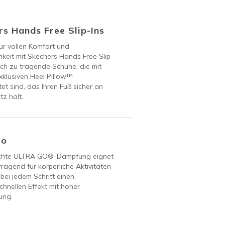
s Hands Free Slip-Ins
ür vollen Komfort und
keit mit Skechers Hands Free Slip-
ach zu tragende Schuhe, die mit
klusiven Heel Pillow™
et sind, das Ihren Fuß sicher an
tz hält.
Go
ichte ULTRA GO®-Dämpfung eignet
rragend für körperliche Aktivitäten
 bei jedem Schritt einen
chnellen Effekt mit hoher
ung.