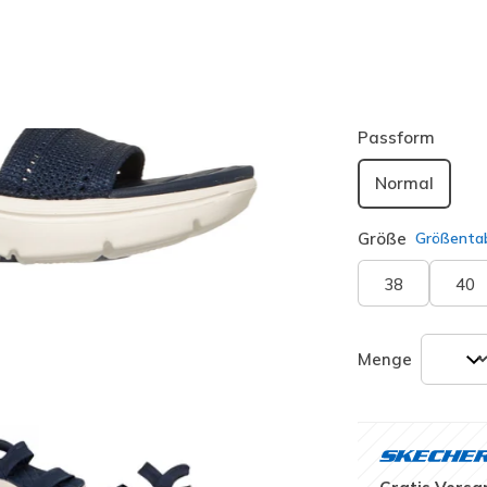
Farbe
Marine
(
ausgewäh
Passform
Normal
Größe
Größentab
38
40
Menge