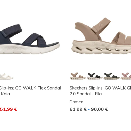
Slip-ins: GO WALK Flex Sandal
Skechers Slip-ins: GO WALK G
 Kaia
2.0 Sandal - Ella
Damen
t von
uf
51,99 €
61,99 €
-
90,00 €