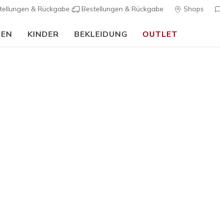
tellungen & Rückgabe
Bestellungen & Rückgabe
Shops
REN
KINDER
BEKLEIDUNG
OUTLET
90 Tage kostenlose Rückgabe
Jetzt anmelden
…
Damen
Skechers S
Kennedy
K
4 von 5 Kunde
85,00 €