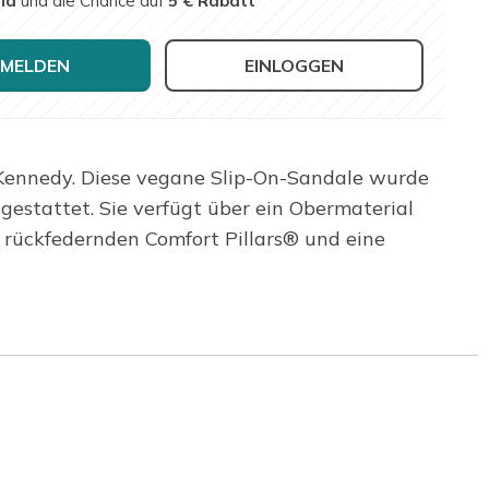
nd
und die Chance auf
5 € Rabatt
MELDEN
EINLOGGEN
– Kennedy. Diese vegane Slip-On-Sandale wurde
estattet. Sie verfügt über ein Obermaterial
 rückfedernden Comfort Pillars® und eine