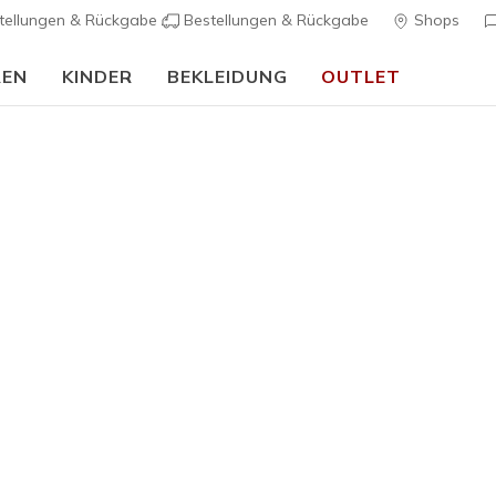
tellungen & Rückgabe
Bestellungen & Rückgabe
Shops
REN
KINDER
BEKLEIDUNG
OUTLET
90 Tage kostenlose Rückgabe
Jetzt anmelden
Damen
Skechers 
Golden Li
4
4,6 von 5 Kund
65,00 €