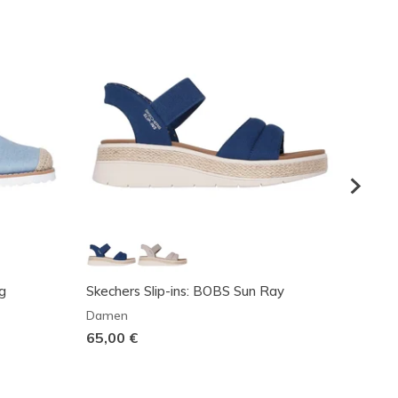
g
Skechers Slip-ins: BOBS Sun Ray
Skeche
Aside
Damen
Dame
65,00 €
70,00