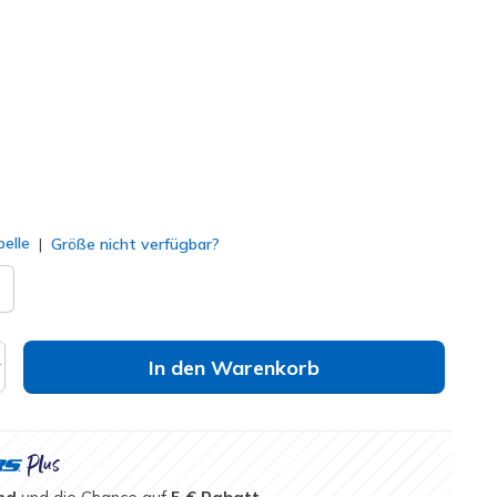
#
114418
NVY
)
lt
elle
Größe nicht verfügbar?
In den Warenkorb