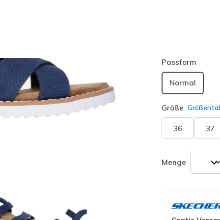
Farbe
Marine
(
ausgewäh
Passform
Normal
Größe
Größentab
36
37
Menge