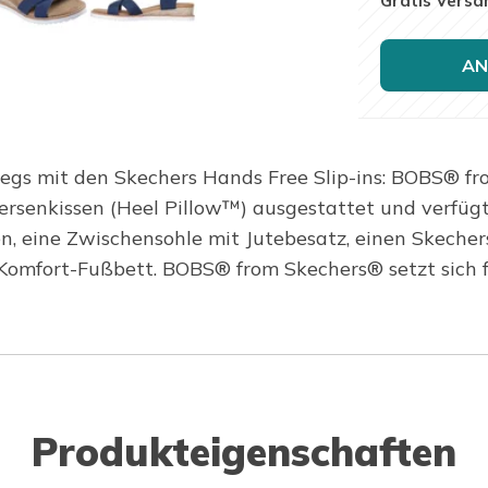
Gratis Versa
AN
gs mit den Skechers Hands Free Slip-ins: BOBS® from
ersenkissen (Heel Pillow™) ausgestattet und verfüg
, eine Zwischensohle mit Jutebesatz, einen Skechers
mfort-Fußbett. BOBS® from Skechers® setzt sich für
Produkteigenschaften