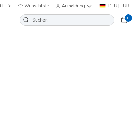
Hilfe
Wunschliste
Anmeldung
DEU | EUR
0
Slip-ins: BOBS Desert Kiss -
ly
Wunschliste
 Bewertungen
enbewertungen
inkl. MwSt.