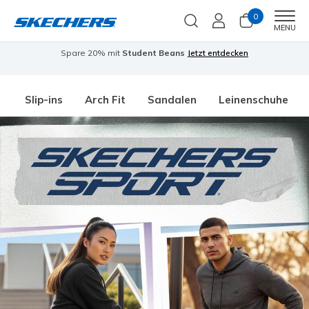
0
Men
MENU
Spare 20% mit
Student Beans
Jetzt entdecken
Slip-ins
Arch Fit
Sandalen
Leinenschuhe