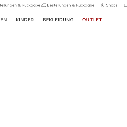
tellungen & Rückgabe
Bestellungen & Rückgabe
Shops
REN
KINDER
BEKLEIDUNG
OUTLET
🎒 Back To School Guide:
JETZT SHOPPEN
ürer für Damen
ahl an Schnürschuhen für Damen ist praktisch, stylisch und perf
 Basics und stylischen Designs, die zu deinem Stil passen.
Kleidu
ssen sich perfekt mit deinen Freizeitschuhen für Damen kombini
nisse
Bestseller