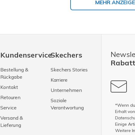
MEHR ANZEIG
Newsle
Kundenservice
Skechers
Rabatt
Bestellung &
Skechers Stories
Rückgabe
Karriere
Kontakt
Unternehmen
Retouren
Soziale
*Wenn du 
Service
Verantwortung
Erhalt vo
Versand &
Datenschut
Einige Ar
Lieferung
Weitere I