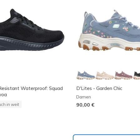
Resistant Waterproof: Squad
D'Lites - Garden Chic
woa
Damen
90,00 €
ch in weit