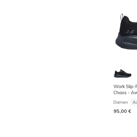
Work Slip-
Chaos - A
Damen
Au
95,00 €