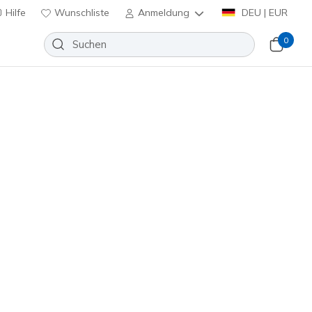
Hilfe
Wunschliste
Anmeldung
DEU | EUR
0
ekt für unterwegs. Wähle aus
ng
und
Accessoires von
eren – worauf wartest du noch?
Sortieren nach