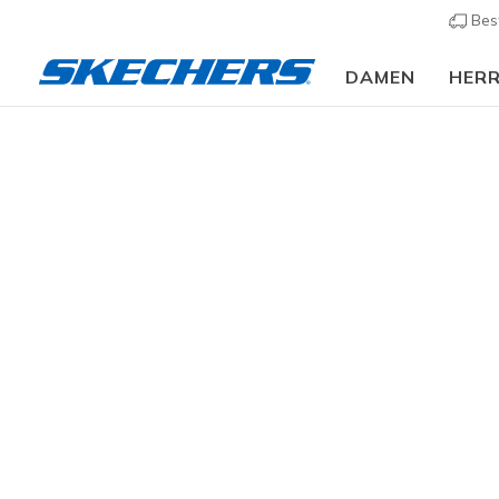
Bes
DAMEN
HER
Damen
Schuhe
Schn
KATEGORIE
Diese Ausw
klassischen
Skechers
la
GRÖSSE
PASSFORM
262 ergeb
FARBE