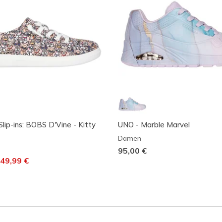
Slip-ins: BOBS D'Vine - Kitty
UNO - Marble Marvel
Damen
95,00 €
t von
uf
49,99 €