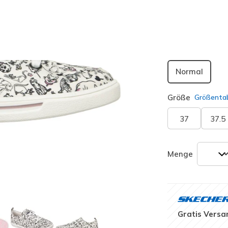
ausgewäh
Passform
Normal
Größe
Größentab
37
37.5
Menge
Gratis Versa