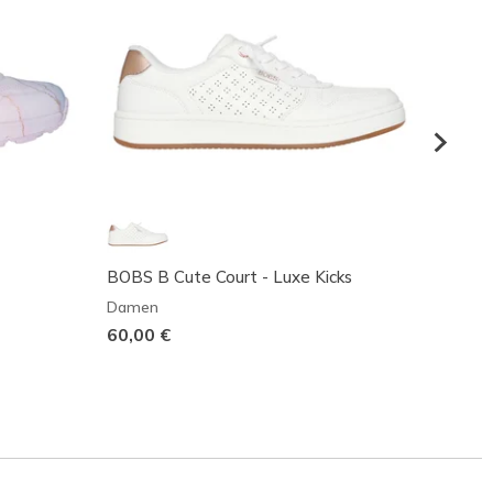
BOBS B Cute Court - Luxe Kicks
BOBS 
Damen
Dame
60,00 €
Reduz
50,00