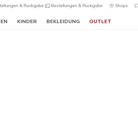
tellungen & Rückgabe
Bestellungen & Rückgabe
Shops
REN
KINDER
BEKLEIDUNG
OUTLET
90 Tage kostenlose Rückgabe
Jetzt anmelden
Damen
BOBS B Cu
6
4,5 von 5 Kund
55,00 €
Farbe
Weiss / M