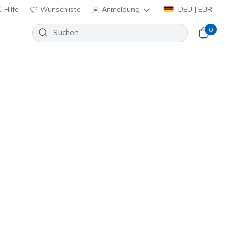
Hilfe
Wunschliste
Anmeldung
DEU | EUR
0
te 2.0 - Glam Kitty
Wunschliste
 Bewertungen
enbewertungen
inkl. MwSt.
ehrfarbig
(#
114155
WMLT
)