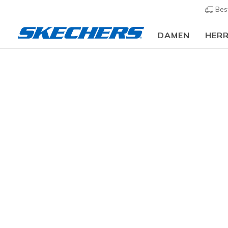
Bes
DAMEN
HER
Damen
Schuhe
Sneakers
Sneaker casual