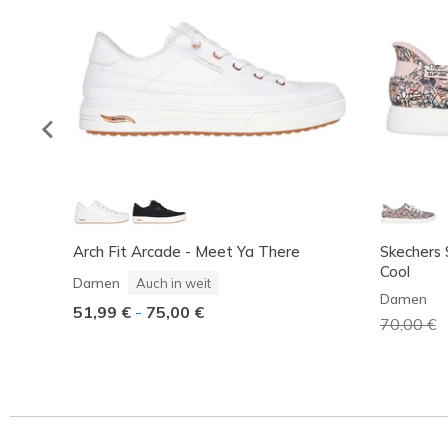
Arch Fit Arcade - Meet Ya There
Skechers 
Cool
Damen
Auch in weit
Damen
51,99 €
-
75,00 €
Reduzier
70,00 €
a