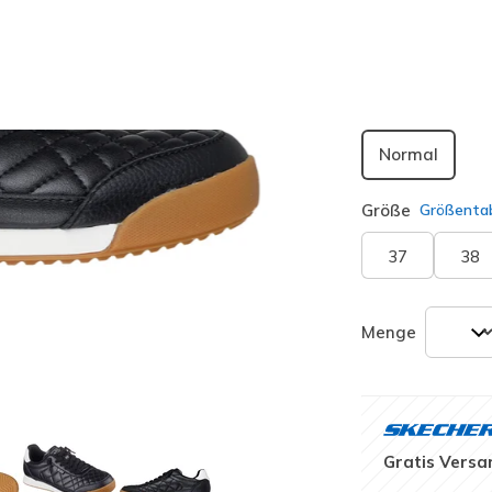
ausgewäh
Passform
Normal
Größe
Größentab
37
38
Menge
Gratis Versa