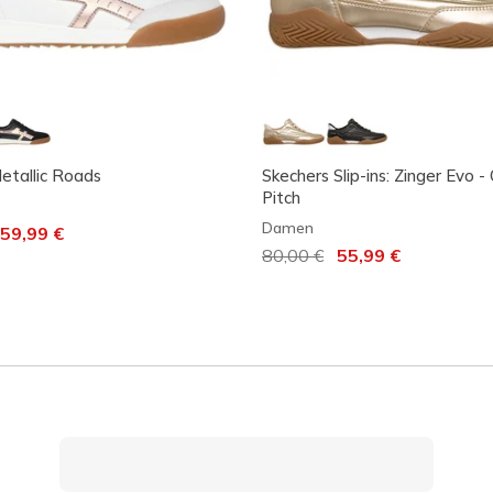
Metallic Roads
Skechers Slip-ins: Zinger Evo -
Pitch
Damen
t von
uf
59,99 €
Reduziert von
80,00 €
auf
55,99 €