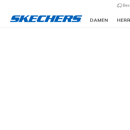
Bes
DAMEN
HER
Damen
Schuhe
Sneakers
Sneaker casual