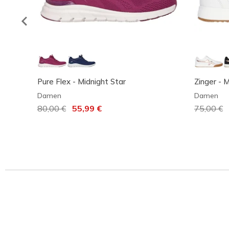
Pure Flex - Midnight Star
Zinger - 
Damen
Damen
Reduziert von
80,00 €
auf
55,99 €
Reduzier
75,00 €
a