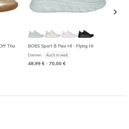
 Off Tha
BOBS Sport B Flex HI - Flying HI
Skeche
Cool
Damen
Auch in weit
Dame
48,99 €
-
70,00 €
Reduz
70,00