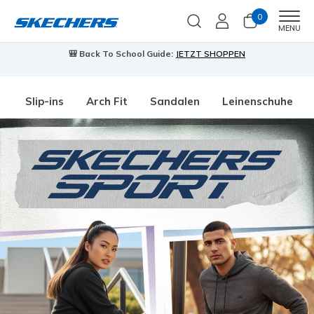
0
Men
MENU
🎒 Back To School Guide:
JETZT SHOPPEN
Slip-ins
Arch Fit
Sandalen
Leinenschuhe