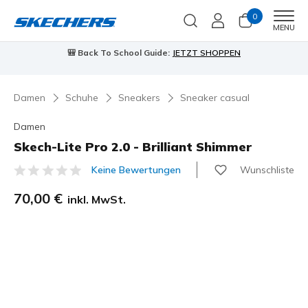
0
Men
MENU
🎒 Back To School Guide:
JETZT SHOPPEN
Damen
Schuhe
Sneakers
Sneaker casual
Damen
Skech-Lite Pro 2.0 - Brilliant Shimmer
Wunschliste
Keine Bewertungen
5 von 5 Kundenbewertungen
70,00 €
inkl. MwSt.