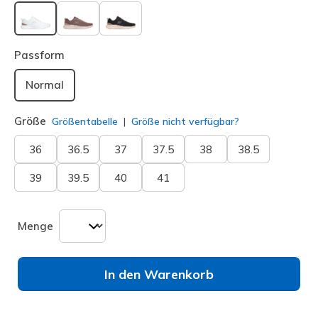
ausgewählt
Passform
Normal
Größe
Größentabelle
Größe nicht verfügbar?
36
36.5
37
37.5
38
38.5
39
39.5
40
41
Menge
In den Warenkorb