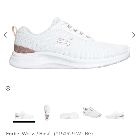
Farbe
Weiss / Rosé
(#
150629
WTRG
)