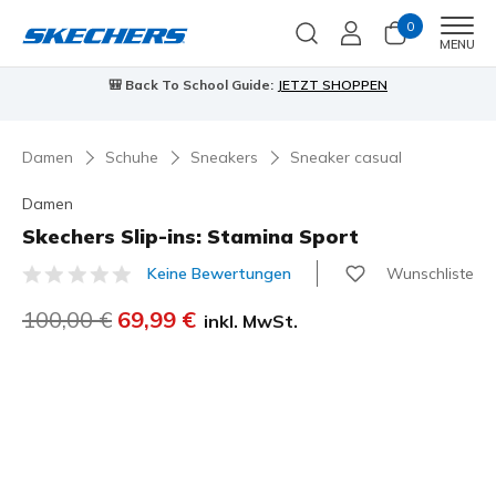
0
Men
MENU
🎒 Back To School Guide:
JETZT SHOPPEN
Damen
Schuhe
Sneakers
Sneaker casual
Damen
Skechers Slip-ins: Stamina Sport
Wunschliste
Keine Bewertungen
3,7 von 5 Kundenbewertungen
Reduziert von
100,00 €
auf
69,99 €
inkl. MwSt.