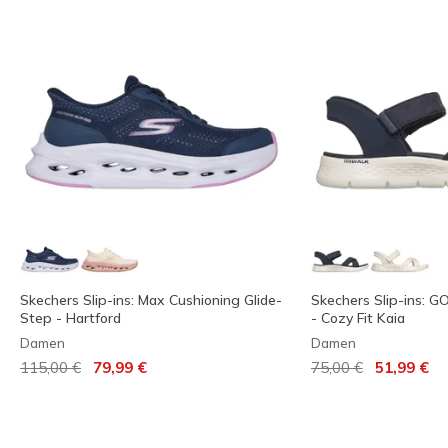
Skechers Slip-ins: Max Cushioning Glide-
Skechers Slip-ins: 
Step - Hartford
- Cozy Fit Kaia
Damen
Damen
Reduziert von
auf
Reduziert von
auf
115,00 €
79,99 €
75,00 €
51,99 €