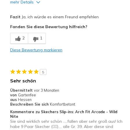
mehr Details
Vorteile
Fazit
Ja, ich würde es einem Freund empfehlen
Bequem
Fanden Sie diese Bewertung hilfreich?
Hübsch
2
1
Geeignete Verwendung
Diese Bewertung markieren
Freizeitkleidung
Breite
Passen genau
5
Größe
Passt genau
Sehr schön
Übermittelt
vor 3 Monaten
von
Gartenfee
aus
Hessen
Beschreiben Sie sich
Komfortbetont
Kommentare zu Skechers Slip-ins: Arch Fit Arcade - Wild
Nite
Sie sind wirklich sehr schön .....fallen aber sehr groß aus! Ich
habe 9 Paar Skecher (🤷‍♀️).... alle Gr. 39. Aber diese sind