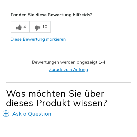
Vorteile
Fanden Sie diese Bewertung hilfreich?
Attraktives Design
4
10
Bequem
Diese Bewertung markieren
Stoßdämpfend
Geeignete Verwendung
Bewertungen werden angezeigt
1-4
Freizeitkleidung
Zurück zum Anfang
Zum Ausgehen
Größe
Passt genau
Was möchten Sie über
dieses Produkt wissen?
Ask a Question