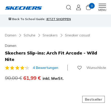
0
Men
MENU
90 Tage kostenlose Rückgabe
Jetzt anmelden
Damen
Schuhe
Sneakers
Sneaker casual
Damen
Skechers Slip-ins: Arch Fit Arcade - Wild
Nite
Wunschliste
4 Bewertungen
5 von 5 Kundenbewertungen
Reduziert von
90,00 €
auf
61,99 €
inkl. MwSt.
Bestseller