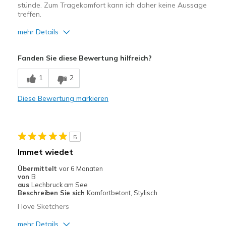
stünde. Zum Tragekomfort kann ich daher keine Aussage
treffen.
mehr Details
Größe
Fühlt sich zu groß an
Fanden Sie diese Bewertung hilfreich?
1
2
Diese Bewertung markieren
5
Immet wiedet
Übermittelt
vor 6 Monaten
von
B
aus
Lechbruck am See
Beschreiben Sie sich
Komfortbetont, Stylisch
I love Sketchers
mehr Details