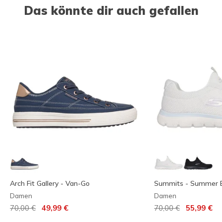
Das könnte dir auch gefallen
Arch Fit Gallery - Van-Go
Summits - Summer 
Damen
Damen
Reduziert von
auf
Reduziert von
auf
70,00 €
49,99 €
70,00 €
55,99 €