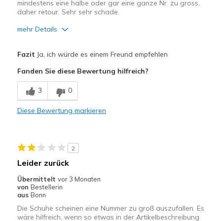
mindestens eine halbe oder gar eine ganze Nr. zu gross,
daher retour. Sehr sehr schade.
mehr Details
Vorteile
Fazit
Ja, ich würde es einem Freund empfehlen
Hübsch
Fanden Sie diese Bewertung hilfreich?
Geeignete Verwendung
3
0
Freizeitkleidung
Diese Bewertung markieren
Breite
Fühlen sich zu breit an
Größe
Fühlt sich zu groß an
Meine Meinung zu Schuhen
Ich liebe Schuhe
2
Leider zurück
Übermittelt
vor 3 Monaten
von
Bestellerin
aus
Bonn
Die Schuhe scheinen eine Nummer zu groß auszufallen. Es
wäre hilfreich, wenn so etwas in der Artikelbeschreibung