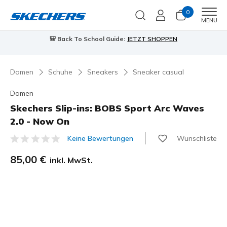
0
Men
MENU
🎒 Back To School Guide:
JETZT SHOPPEN
Damen
Schuhe
Sneakers
Sneaker casual
Damen
Skechers Slip-ins: BOBS Sport Arc Waves
2.0 - Now On
Wunschliste
Keine Bewertungen
3,7 von 5 Kundenbewertungen
85,00 €
inkl. MwSt.