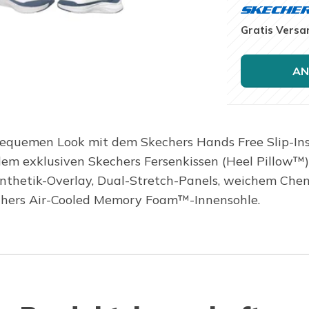
Gratis Versa
AN
equemen Look mit dem Skechers Hands Free Slip-In
dem exklusiven Skechers Fersenkissen (Heel Pillow™)
thetik-Overlay, Dual-Stretch-Panels, weichem Chen
echers Air-Cooled Memory Foam™-Innensohle.