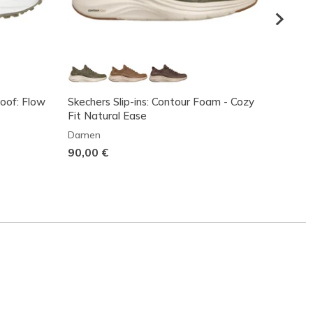
roof: Flow
Skechers Slip-ins: Contour Foam - Cozy
Retro 
Fit Natural Ease
Dame
Damen
75,00
90,00 €