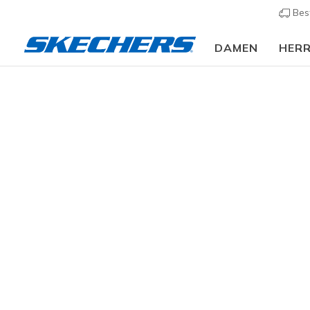
Bes
DAMEN
HER
Damen
Schuhe
Sneakers
Sneaker casual