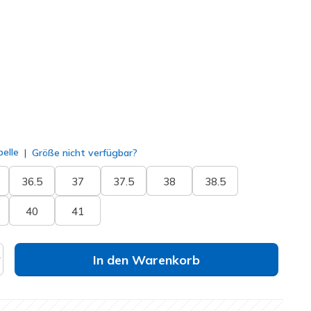
(#
150849
SLT
)
lt
elle
Größe nicht verfügbar?
36.5
37
37.5
38
38.5
40
41
In den Warenkorb