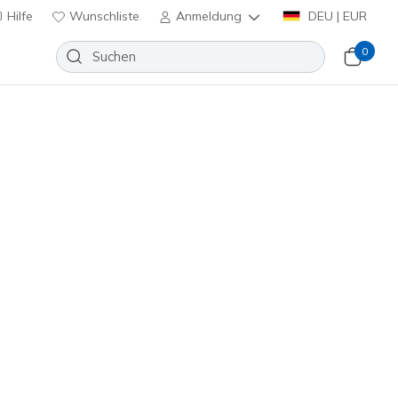
Hilfe
Wunschliste
Anmeldung
DEU | EUR
0
Slip-ins: Contour Foam - Cozy Fit
race
Wunschliste
eine Bewertungen
enbewertungen
inkl. MwSt.