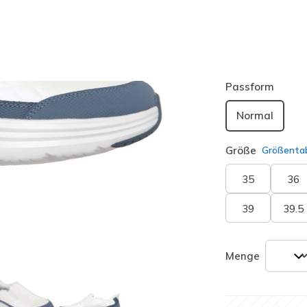
Farbe
Blau Grau
ausgewäh
Passform
Normal
Größe
Größentab
35
36
39
39.5
Menge