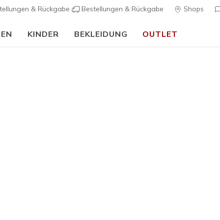
tellungen & Rückgabe
Bestellungen & Rückgabe
Shops
REN
KINDER
BEKLEIDUNG
OUTLET
🎒 Back To School Guide:
JETZT SHOPPEN
Damen
Skechers 
Soft Emb
K
3,6 von 5 Kund
90,00 €