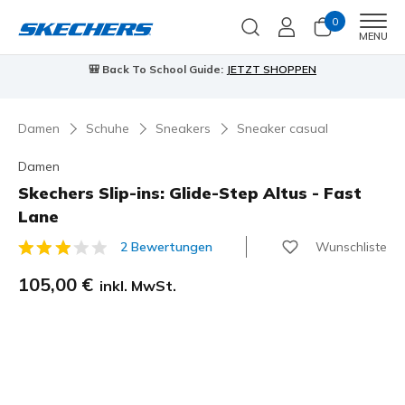
0
Men
MENU
90 Tage kostenlose Rückgabe
Jetzt anmelden
Damen
Schuhe
Sneakers
Sneaker casual
Damen
Skechers Slip-ins: Glide-Step Altus - Fast
Lane
Wunschliste
2 Bewertungen
3,4 von 5 Kundenbewertungen
105,00 €
inkl. MwSt.