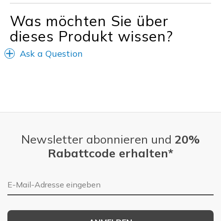
Freizeitkleidung
Was möchten Sie über
dieses Produkt wissen?
Breite
Passen genau
Größe
Passt genau
Ask a Question
Meine Meinung zu Schuhen
Ich liebe Schuhe
Newsletter abonnieren und
20%
Rabattcode erhalten*
E-Mail-Adresse