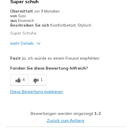
Super schuh
Übermittelt
vor 9 Monaten
von
Susi
aus
Eisenach
Beschreiben Sie sich
Komfortbetont, Stylisch
Super Schuhe
mehr Details
Vorteile
Fazit
Ja, ich würde es einem Freund empfehlen
Attraktives Design
Fanden Sie diese Bewertung hilfreich?
Bequem
4
1
Hübsch
Diese Bewertung markieren
Leicht
Stoßdämpfend
Bewertungen werden angezeigt
1-2
Geeignete Verwendung
Zurück zum Anfang
Besondere Anlässe