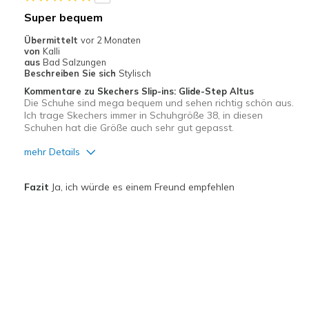
Super bequem
Übermittelt
vor 2 Monaten
von
Kalli
aus
Bad Salzungen
Beschreiben Sie sich
Stylisch
Kommentare zu Skechers Slip-ins: Glide-Step Altus
Die Schuhe sind mega bequem und sehen richtig schön aus.
Ich trage Skechers immer in Schuhgröße 38, in diesen
Schuhen hat die Größe auch sehr gut gepasst.
mehr Details
Vorteile
Fazit
Ja, ich würde es einem Freund empfehlen
Attraktives Design
Fanden Sie diese Bewertung hilfreich?
Bequem
2
0
Leicht
Diese Bewertung markieren
Stoßdämpfend
Geeignete Verwendung