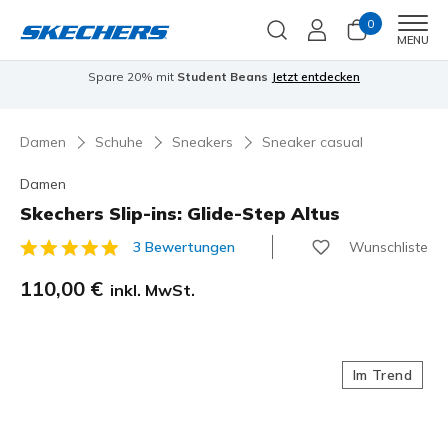
0
Men
MENU
Spare 20% mit
Student Beans
Jetzt entdecken
Damen
Schuhe
Sneakers
Sneaker casual
Damen
Skechers Slip-ins: Glide-Step Altus
Wunschliste
3 Bewertungen
3,1 von 5 Kundenbewertungen
110,00 €
inkl. MwSt.
Im Trend