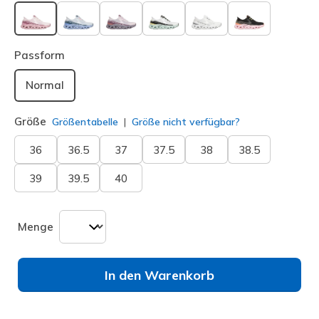
ausgewählt
Passform
Normal
Größe
Größentabelle
Größe nicht verfügbar?
36
36.5
37
37.5
38
38.5
39
39.5
40
Menge
In den Warenkorb