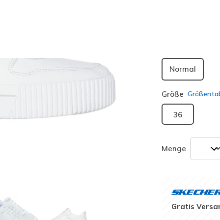
ausgewäh
Passform
Normal
Größe
Größentab
36
Menge
Gratis Versa