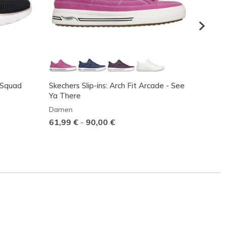
 Squad
Skechers Slip-ins: Arch Fit Arcade - See
Cordov
Ya There
Dame
Damen
75,00
61,99 €
-
90,00 €