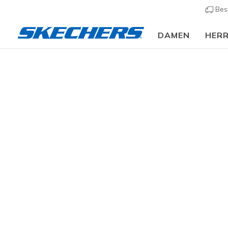
Bes
DAMEN
HER
Damen
Schuhe
Sneakers
Sneaker casual