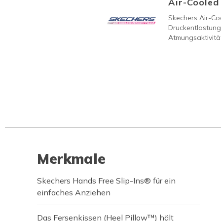
Air-Coole
Skechers Air-C
Druckentlastung
Atmungsaktivität
Merkmale
Skechers Hands Free Slip-Ins® für ein
einfaches Anziehen
Das Fersenkissen (Heel Pillow™) hält