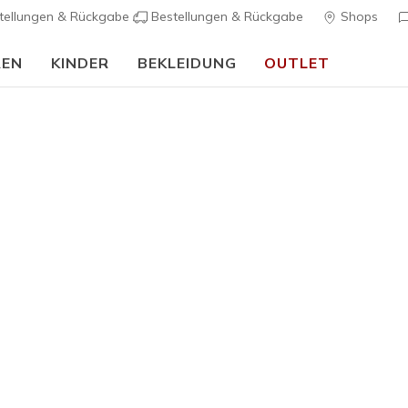
tellungen & Rückgabe
Bestellungen & Rückgabe
Shops
REN
KINDER
BEKLEIDUNG
OUTLET
90 Tage kostenlose Rückgabe
Jetzt anmelden
Damen
Bestseller
Skechers S
4
5 von 5 Kunde
75,00 €
Farbe
Weiss
(#