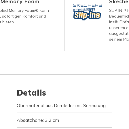
d Memory Foam
Skecher
ooled Memory Foam® kann
SLIP IN™ f
, sofortigen Komfort und
Bequemlich
 bieten.
ins®. Einf
unserem ex
ausgestatt
seinem Pla
Details
Obermaterial aus Duraleder mit Schnürung
Absatzhöhe: 3,2 cm