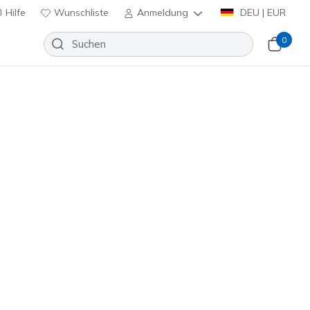
Hilfe
Wunschliste
Anmeldung
DEU | EUR
0
lip-ins: Jade - Put It In Neutral
Wunschliste
 Bewertungen
nbewertungen
inkl. MwSt.
185222
WHT
)