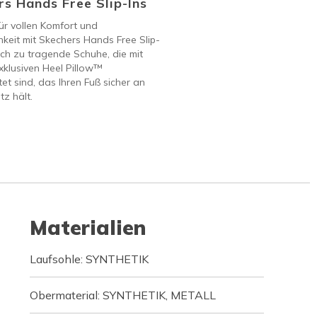
s Hands Free Slip-Ins
ür vollen Komfort und
keit mit Skechers Hands Free Slip-
ach zu tragende Schuhe, die mit
klusiven Heel Pillow™
et sind, das Ihren Fuß sicher an
tz hält.
Materialien
Laufsohle: SYNTHETIK
Obermaterial: SYNTHETIK, METALL