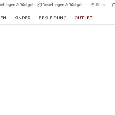
tellungen & Rückgabe
Bestellungen & Rückgabe
Shops
REN
KINDER
BEKLEIDUNG
OUTLET
Damen
Summits 
9
3,7 von 5 Kund
55,00 €
Farbe
Weiss / Si