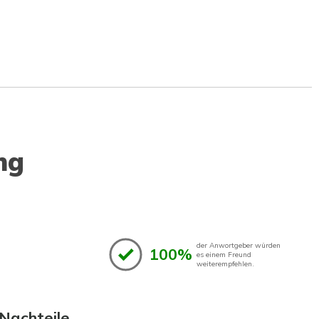
ng
der Anwortgeber würden
100%
es einem Freund
weiterempfehlen.
Nachteile