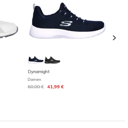
Dynamight
Summi
Damen
Dame
Reduziert von
60,00 €
auf
41,99 €
55,99