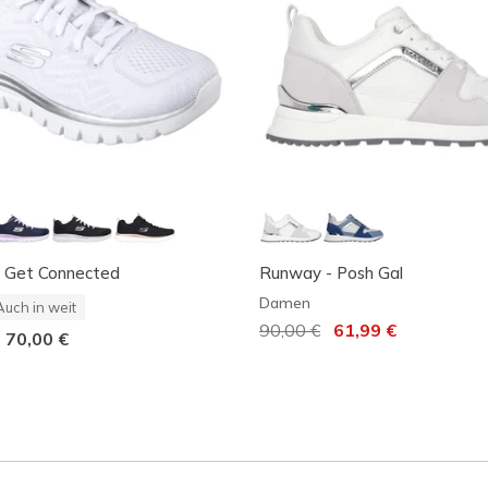
- Get Connected
Runway - Posh Gal
Damen
Auch in weit
Reduziert von
90,00 €
auf
61,99 €
-
70,00 €