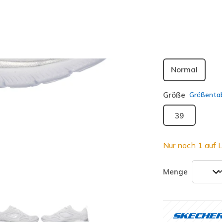
ausgewäh
Passform
Normal
Größe
Größentab
39
Nur noch 1 auf L
Menge