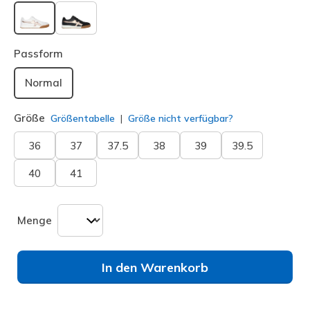
ausgewählt
Passform
Normal
Größe
Größentabelle
Größe nicht verfügbar?
36
37
37.5
38
39
39.5
40
41
Menge
In den Warenkorb