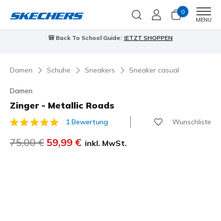
0
Men
MENU
🎒 Back To School Guide:
JETZT SHOPPEN
Damen
Schuhe
Sneakers
Sneaker casual
Damen
Zinger - Metallic Roads
Wunschliste
1 Bewertung
5 von 5 Kundenbewertungen
Reduziert von
75,00 €
auf
59,99 €
inkl. MwSt.