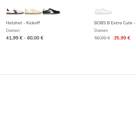
Hotshot - Kickoff
BOBS B Extra Cute 
Damen
Damen
Reduziert von
auf
-
41,99 €
60,00 €
50,00 €
35,99 €