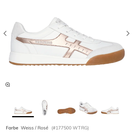
Farbe
Weiss / Rosé
(#
177500
WTRG
)