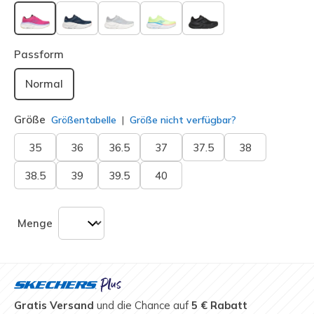
ausgewählt
Passform
Normal
Größe
Größentabelle
Größe nicht verfügbar?
35
36
36.5
37
37.5
38
38.5
39
39.5
40
Menge
Gratis Versand
und die Chance auf
5 € Rabatt