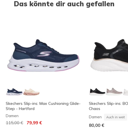
Das könnte dir auch gefallen
Skechers Slip-ins: Max Cushioning Glide-
Skechers Slip-ins: 
Step - Hartford
Chaos
Damen
Damen
Auch in weit
Reduziert von
auf
115,00 €
79,99 €
80,00 €