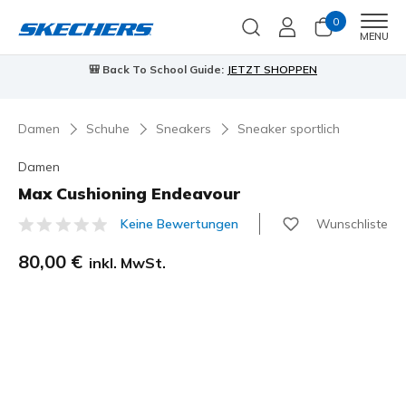
0
Men
MENU
🎒 Back To School Guide:
JETZT SHOPPEN
Damen
Schuhe
Sneakers
Sneaker sportlich
Damen
Max Cushioning Endeavour
Wunschliste
Keine Bewertungen
3,7 von 5 Kundenbewertungen
80,00 €
inkl. MwSt.