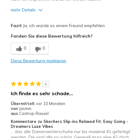
mehr Details
Vorteile
Fazit
Ja, ich würde es einem Freund empfehlen
Attraktives Design
Fanden Sie diese Bewertung hilfreich?
Bequem
0
0
Hübsch
Diese Bewertung markieren
Leicht
Stoßdämpfend
5
Geeignete Verwendung
Ich finde es sehr schade...
Auf der Arbeit
Übermittelt
vor 10 Monaten
von
Jasmin
Freizeitkleidung
aus
Castrop-Rauxel
Kommentare zu Skechers Slip-ins Relaxed Fit: Easy Going -
Breite
Passen genau
Dreamers Luxe Vibes
... das alle Damenwinterschuhe nur bis maximal 41 gefertigt
Größe
Passt genau
werden. Die sind alle so schön. Generell muss eine 42 doch