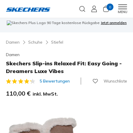
0
Men
MENU
90 Tage kostenlose Rückgabe
Jetzt anmelden
Damen
Schuhe
Stiefel
Damen
Skechers Slip-ins Relaxed Fit: Easy Going -
Dreamers Luxe Vibes
Wunschliste
5 Bewertungen
4,9 von 5 Kundenbewertungen
110,00 €
inkl. MwSt.