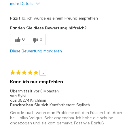
mehr Details
Vorteile
Fazit
Ja, ich würde es einem Freund empfehlen
Attraktives Design
Fanden Sie diese Bewertung hilfreich?
Bequem
0
0
Hübsch
Diese Bewertung markieren
Leicht
Stoßdämpfend
5
Geeignete Verwendung
Kann ich nur empfehlen
Besondere Anlässe
Übermittelt
vor 8 Monaten
von
Sylvi
Freizeitkleidung
aus
35274 Kirchhain
Beschreiben Sie sich
Komfortbetont, Stylisch
Zum Ausgehen
Gerade auch wenn man Probleme mit den Füssen hat. Auch
bei Hallux Valgus. Sehr angenehm. Ich habe die schuhe
Breite
Passen genau
angezogen und sie kam gemerkt. Fast wie Barfuß.