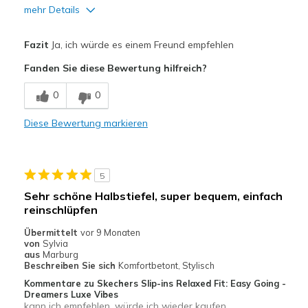
Größe
Passt genau
mehr Details
Meine Meinung zu Schuhen
Ich liebe Schuhe
Vorteile
Fazit
Ja, ich würde es einem Freund empfehlen
Attraktives Design
Fanden Sie diese Bewertung hilfreich?
Bequem
0
0
Hübsch
Diese Bewertung markieren
Leicht
Stoßdämpfend
5
Geeignete Verwendung
Sehr schöne Halbstiefel, super bequem, einfach
reinschlüpfen
Auf der Arbeit
Übermittelt
vor 9 Monaten
Freizeitkleidung
von
Sylvia
aus
Marburg
Breite
Beschreiben Sie sich
Komfortbetont, Stylisch
Passen genau
Größe
Passt genau
Kommentare zu Skechers Slip-ins Relaxed Fit: Easy Going -
Dreamers Luxe Vibes
Meine Meinung zu Schuhen
Ich liebe Schuhe
kann ich empfehlen, würde ich wieder kaufen