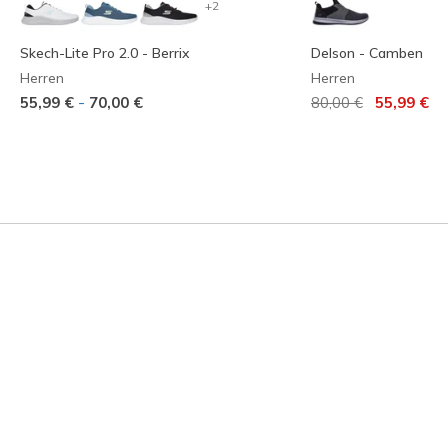
+2
Skech-Lite Pro 2.0 - Berrix
Delson - Camben
Herren
Herren
Reduziert von
auf
-
55,99 €
70,00 €
80,00 €
55,99 €