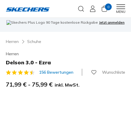
0
Men
MENU
90 Tage kostenlose Rückgabe
Jetzt anmelden
Herren
Schuhe
Herren
Delson 3.0 - Ezra
Wunschliste
156 Bewertungen
5 von 5 Kundenbewertungen
71,99 €
-
75,99 €
inkl. MwSt.