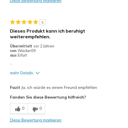
Diese Bewertung markieren
Stylish
Nachteile
5
Not breathable
Dieses Produkt kann ich beruhigt
weiterempfehlen.
Width
Feels true to width
Sizing
Feels true to size
Übermittelt
vor 2 Jahren
von
Wacker09
View On Shoes
Shoes are for Wearing
aus
Erfurt
...
mehr Details
Vorteile
Fazit
Ja, ich würde es einem Freund empfehlen
Attraktives Design
Fanden Sie diese Bewertung hilfreich?
Bequem
0
0
Geeignete Verwendung
Diese Bewertung markieren
Freizeitkleidung