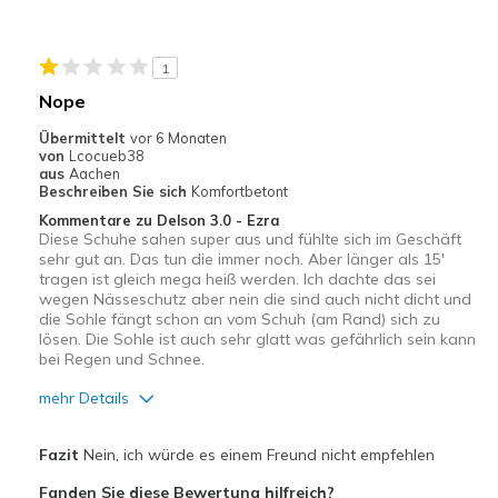
Geeignete Verwendung
1
Casual Wear
Nope
Going Out
Übermittelt
vor 6 Monaten
von
Lcocueb38
Width
Feels too narrow
aus
Aachen
Beschreiben Sie sich
Komfortbetont
Sizing
Feels true to size
Kommentare zu Delson 3.0 - Ezra
View On Shoes
I'm Really Into Shoes
Diese Schuhe sahen super aus und fühlte sich im Geschäft
sehr gut an. Das tun die immer noch. Aber länger als 15'
tragen ist gleich mega heiß werden. Ich dachte das sei
wegen Nässeschutz aber nein die sind auch nicht dicht und
die Sohle fängt schon an vom Schuh (am Rand) sich zu
lösen. Die Sohle ist auch sehr glatt was gefährlich sein kann
bei Regen und Schnee.
mehr Details
Vorteile
Fazit
Nein, ich würde es einem Freund nicht empfehlen
Bequem
Fanden Sie diese Bewertung hilfreich?