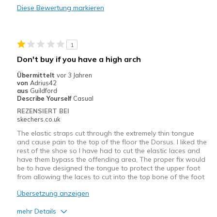
Casual Wear
Diese Bewertung markieren
Width
Feels true to width
Sizing
Feels true to size
1
View On Shoes
Shoes are for Wearing
Don't buy if you have a high arch
Übermittelt
vor 3 Jahren
von
Adrius42
aus
Guildford
Describe Yourself
Casual
REZENSIERT BEI
skechers.co.uk
The elastic straps cut through the extremely thin tongue
and cause pain to the top of the floor the Dorsus. I liked the
rest of the shoe so I have had to cut the elastic laces and
have them bypass the offending area, The proper fix would
be to have designed the tongue to protect the upper foot
from allowing the laces to cut into the top bone of the foot
Übersetzung anzeigen
mehr Details