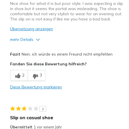
Nice shoe for what it is but poor style. I was expecting a slip
in shoe but it seems the portal was misleading. The shoe is
comfortable but not very stylish to wear for an evening out.
The slip on is not easy if like me you have a bad back
Übersetzung anzeigen
mehr Details
Vorteile
Fazit
Nein, ich würde es einem Freund nicht empfehlen
Comfortable
Fanden Sie diese Bewertung hilfreich?
Nachteile
2
3
Need Break In
Diese Bewertung markieren
Geeignete Verwendung
Casual Wear
3
Width
Feels true to width
Slip on casual shoe
Sizing
Feels true to size
Übermittelt
1 vor einem Jahr
View On Shoes
I'm Into Shoes