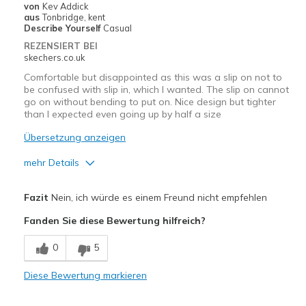
von
Kev Addick
aus
Tonbridge, kent
Describe Yourself
Casual
REZENSIERT BEI
skechers.co.uk
Comfortable but disappointed as this was a slip on not to
be confused with slip in, which I wanted. The slip on cannot
go on without bending to put on. Nice design but tighter
than I expected even going up by half a size
Übersetzung anzeigen
mehr Details
Vorteile
Fazit
Nein, ich würde es einem Freund nicht empfehlen
Comfortable
Fanden Sie diese Bewertung hilfreich?
Nachteile
0
5
Need Break In
Diese Bewertung markieren
Geeignete Verwendung