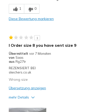
Nachteile
1
0
Hitze.
Diese Bewertung markieren
Nicht dicht.
Geeignete Verwendung
1
Ausnahmsweise wenn nicht lange
I Order size 8 you have sent size 9
Breite
Passen genau
Übermittelt
vor 7 Monaten
Größe
Passt genau
von
Saas
aus
Rg27tr
Meine Meinung zu
Kaufe für anstehenden
REZENSIERT BEI
Schuhen
Anlaß
skechers.co.uk
Wrong size
Übersetzung anzeigen
mehr Details
Sizing
Feels half size too big