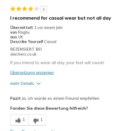
Casual Wear
4
Width
Feels true to width
I recommend for casual wear but not all day
Sizing
Feels half size too small
Übermittelt
1 vor einem Jahr
View On Shoes
Shoes are for Wearing
von
Raghu
aus
UK
Describe Yourself
Casual
REZENSIERT BEI
skechers.co.uk
If you intend to wear all day, your feet will sweat
Übersetzung anzeigen
mehr Details
Vorteile
Fazit
Ja, ich würde es einem Freund empfehlen
Attractive Design
Fanden Sie diese Bewertung hilfreich?
Comfortable
1
1
Durable