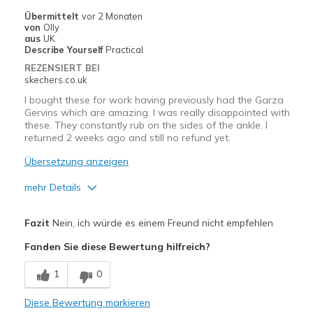
Übermittelt
vor 2 Monaten
von
Olly
aus
UK
Describe Yourself
Practical
REZENSIERT BEI
skechers.co.uk
I bought these for work having previously had the Garza
Gervins which are amazing. I was really disappointed with
these. They constantly rub on the sides of the ankle. I
returned 2 weeks ago and still no refund yet.
Übersetzung anzeigen
mehr Details
Vorteile
Fazit
Nein, ich würde es einem Freund nicht empfehlen
Stylish
Fanden Sie diese Bewertung hilfreich?
Nachteile
1
0
Need Break In
Diese Bewertung markieren
Poor Cushioning