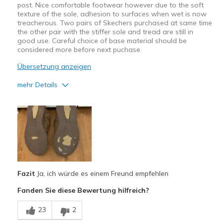
post. Nice comfortable footwear however due to the soft
texture of the sole, adhesion to surfaces when wet is now
treacherous. Two pairs of Skechers purchased at same time
the other pair with the stiffer sole and tread are still in
good use. Careful choice of base material should be
considered more before next puchase.
Übersetzung anzeigen
mehr Details
Vorteile
Attractive Design
Breathe Well
Comfortable
Fazit
Ja, ich würde es einem Freund empfehlen
Nachteile
Fanden Sie diese Bewertung hilfreich?
Wear Out Quickly
23
2
Geeignete Verwendung