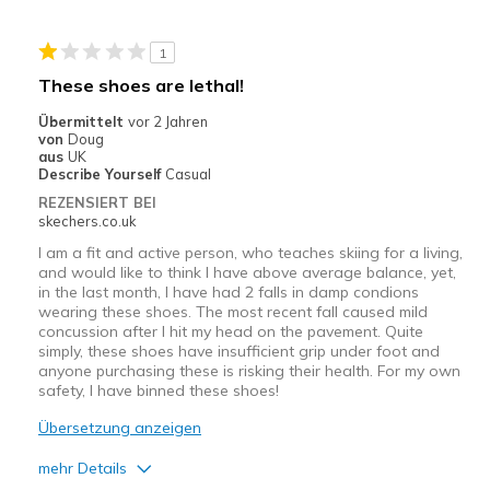
Breite
Passen genau
1
Größe
Passt genau
These shoes are lethal!
Meine Meinung zu
Ersatzpaar für alte
Schuhen
Schuhe
Übermittelt
vor 2 Jahren
von
Doug
aus
UK
Describe Yourself
Casual
REZENSIERT BEI
skechers.co.uk
I am a fit and active person, who teaches skiing for a living,
and would like to think I have above average balance, yet,
in the last month, I have had 2 falls in damp condions
wearing these shoes. The most recent fall caused mild
concussion after I hit my head on the pavement. Quite
simply, these shoes have insufficient grip under foot and
anyone purchasing these is risking their health. For my own
safety, I have binned these shoes!
Übersetzung anzeigen
mehr Details