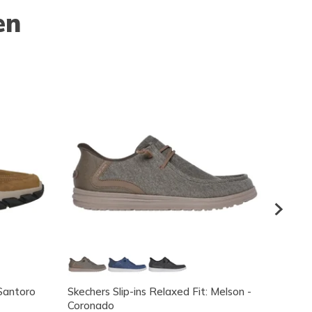
en
 Santoro
Skechers Slip-ins Relaxed Fit: Melson -
Skeche
Coronado
Herren