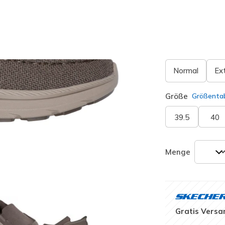
ausgewäh
Passform
Normal
Ex
Größe
Größentab
39.5
40
Menge
Gratis Versa