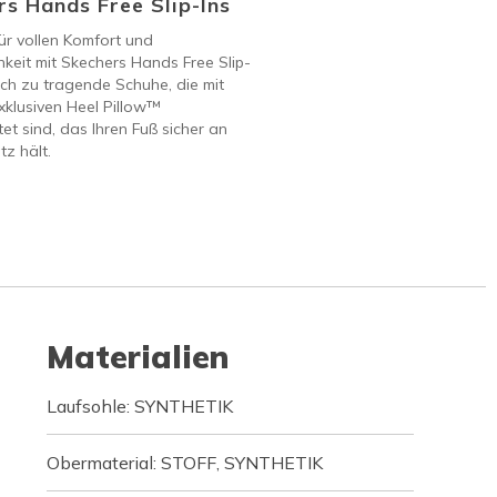
s Hands Free Slip-Ins
ür vollen Komfort und
keit mit Skechers Hands Free Slip-
ach zu tragende Schuhe, die mit
klusiven Heel Pillow™
et sind, das Ihren Fuß sicher an
tz hält.
Materialien
Laufsohle: SYNTHETIK
Obermaterial: STOFF, SYNTHETIK