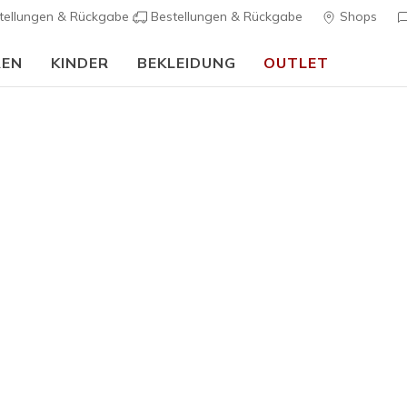
tellungen & Rückgabe
Bestellungen & Rückgabe
Shops
REN
KINDER
BEKLEIDUNG
OUTLET
90 Tage kostenlose Rückgabe
Jetzt anmelden
Herren
Skechers S
7
5 von 5 Kunde
85,00 €
Farbe
Natur
(#