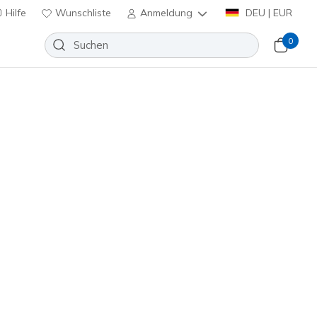
Hilfe
Wunschliste
Anmeldung
DEU | EUR
0
lip-ins: Pollard - Wilfred
Wunschliste
7 Bewertungen
nbewertungen
-
90,00 €
inkl. MwSt.
205451
TPE
)