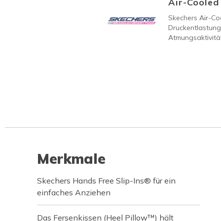
Air-Coole
Skechers Air-C
Druckentlastung
Atmungsaktivität
Merkmale
Skechers Hands Free Slip-Ins® für ein
einfaches Anziehen
Das Fersenkissen (Heel Pillow™) hält