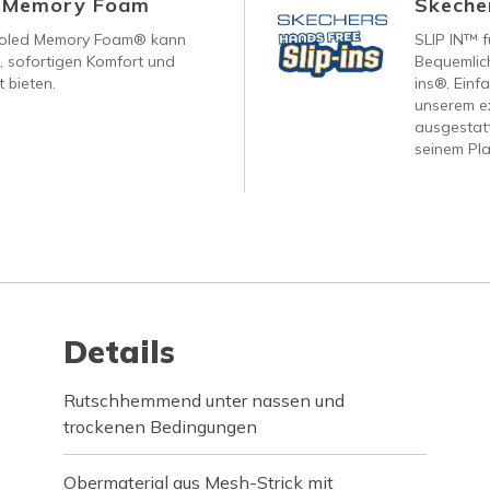
d Memory Foam
Skecher
ooled Memory Foam® kann
SLIP IN™ f
, sofortigen Komfort und
Bequemlich
 bieten.
ins®. Einf
unserem ex
ausgestatt
seinem Pla
Details
Rutschhemmend unter nassen und
trockenen Bedingungen
Obermaterial aus Mesh-Strick mit