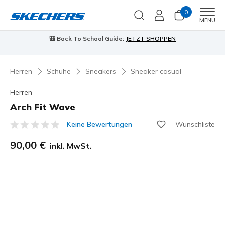
0
Men
MENU
🎒 Back To School Guide:
JETZT SHOPPEN
Herren
Schuhe
Sneakers
Sneaker casual
Herren
Arch Fit Wave
Wunschliste
Keine Bewertungen
4,7 von 5 Kundenbewertungen
90,00 €
inkl. MwSt.