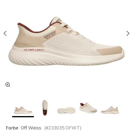
Farbe
Off Weiss
(#
233035
OFWT
)