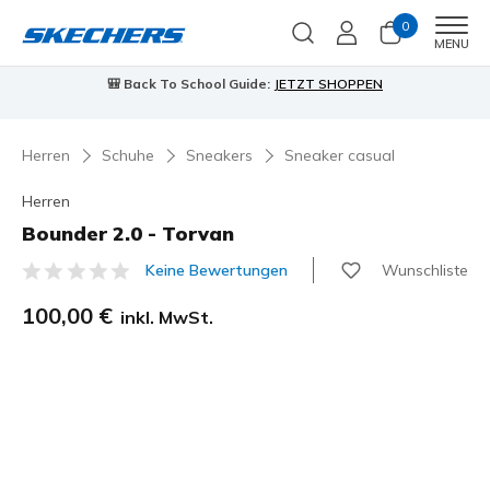
0
Men
MENU
🎒 Back To School Guide:
JETZT SHOPPEN
Herren
Schuhe
Sneakers
Sneaker casual
Herren
Bounder 2.0 - Torvan
Wunschliste
Keine Bewertungen
5 von 5 Kundenbewertungen
100,00 €
inkl. MwSt.