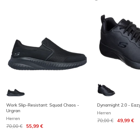
Work Slip-Resistant: Squad Chaos -
Dynamight 2.0 - Eaz
Urgran
Herren
Herren
Reduziert von
auf
70,00 €
49,99 €
Reduziert von
auf
70,00 €
55,99 €