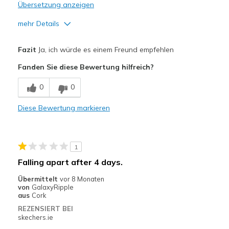
Übersetzung anzeigen
mehr Details
Vorteile
Fazit
Ja, ich würde es einem Freund empfehlen
Breathe Well
Fanden Sie diese Bewertung hilfreich?
Comfortable
0
0
Durable
Diese Bewertung markieren
Geeignete Verwendung
Casual Wear
1
Width
Feels true to width
Falling apart after 4 days.
Sizing
Feels half size too big
Übermittelt
vor 8 Monaten
View On Shoes
Shoes are for Wearing
von
GalaxyRipple
aus
Cork
REZENSIERT BEI
skechers.ie