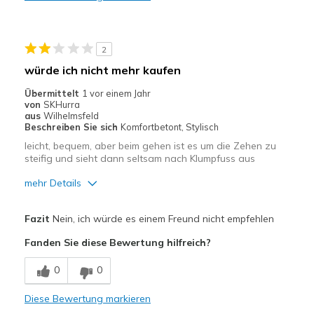
2
würde ich nicht mehr kaufen
Übermittelt
1 vor einem Jahr
von
SKHurra
aus
Wilhelmsfeld
Beschreiben Sie sich
Komfortbetont, Stylisch
leicht, bequem, aber beim gehen ist es um die Zehen zu
steifig und sieht dann seltsam nach Klumpfuss aus
mehr Details
Vorteile
Fazit
Nein, ich würde es einem Freund nicht empfehlen
Leicht
Fanden Sie diese Bewertung hilfreich?
Geeignete Verwendung
0
0
Freizeitkleidung
Diese Bewertung markieren
Breite
Passen genau