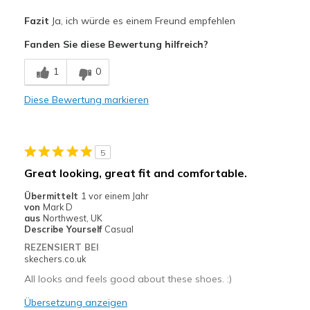
Vorteile
Fazit
Ja, ich würde es einem Freund empfehlen
Attractive Design
Fanden Sie diese Bewertung hilfreich?
Breathe Well
1
0
Comfortable
Diese Bewertung markieren
Durable
Stylish
5
Geeignete Verwendung
Great looking, great fit and comfortable.
Casual Wear
Übermittelt
1 vor einem Jahr
von
Mark D
Travel
aus
Northwest, UK
Describe Yourself
Casual
Width
Feels true to width
REZENSIERT BEI
skechers.co.uk
Sizing
Feels true to size
View On Shoes
Shoes are for Wearing
All looks and feels good about these shoes. :)
Übersetzung anzeigen