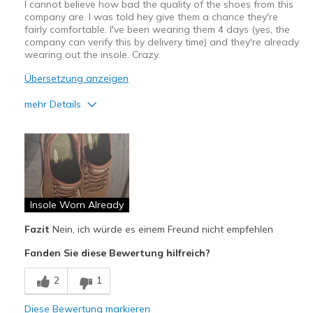
I cannot believe how bad the quality of the shoes from this
company are. I was told hey give them a chance they're
fairly comfortable. I've been wearing them 4 days (yes, the
company can verify this by delivery time) and they're already
wearing out the insole. Crazy.
Übersetzung anzeigen
mehr Details
Nachteile
Poor Quality
Wear Out Quickly
Insole Worn Already
Width
Feels true to width
Sizing
Feels true to size
Fazit
Nein, ich würde es einem Freund nicht empfehlen
Fanden Sie diese Bewertung hilfreich?
2
1
Diese Bewertung markieren