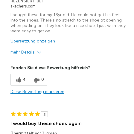
REZENSIERT BEI
skechers.com
I bought these for my 13yr old. He could not get his feet
into the shoes. There's no stretch to the shoe at opening
when putting on. They look like a nice shoe, I just wish they
were easy to get on.
Übersetzung anzeigen
mehr Details
Vorteile
Fanden Sie diese Bewertung hilfreich?
Attractive Design
4
0
Stylish
Diese Bewertung markieren
5
I would buy these shoes again
Übermittelt
vor 3 Jahren