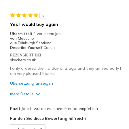
Größe
Fühlt sich zu groß an
Meine Meinung zu
Ersatzpaar für alte
5
Schuhen
Schuhe
Yes I would buy again
Übermittelt
1 vor einem Jahr
von
Meccano
aus
Edinburgh Scotland
Describe Yourself
Casual
REZENSIERT BEI
skechers.co.uk
I only ordered them a day or 2 ago and they arrived early I
am very pleased thanks
Übersetzung anzeigen
mehr Details
Vorteile
Fazit
Ja, ich würde es einem Freund empfehlen
Attractive Design
Fanden Sie diese Bewertung hilfreich?
Breathe Well