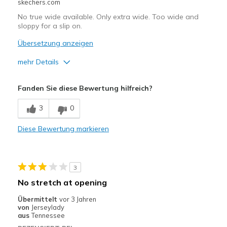
skechers.com
No true wide available. Only extra wide. Too wide and
sloppy for a slip on.
Übersetzung anzeigen
mehr Details
Vorteile
Fanden Sie diese Bewertung hilfreich?
Attractive Design
3
0
Geeignete Verwendung
Diese Bewertung markieren
Casual Wear
Width
Feels too wide
Sizing
Feels full size too big
3
No stretch at opening
Übermittelt
vor 3 Jahren
von
Jerseylady
aus
Tennessee