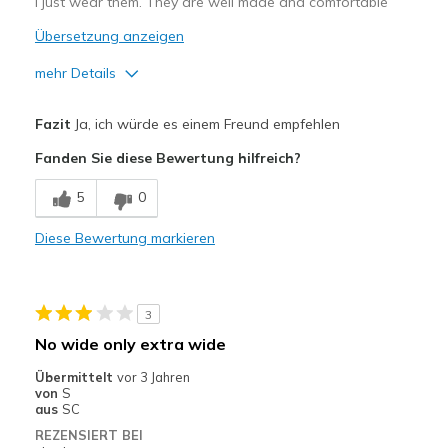
I just wear them. They are well made and comfortable
Übersetzung anzeigen
mehr Details
Vorteile
Fazit
Ja, ich würde es einem Freund empfehlen
Breathe Well
Fanden Sie diese Bewertung hilfreich?
Durable
5
0
Geeignete Verwendung
Diese Bewertung markieren
Casual Wear
Going Out
3
Width
Feels true to width
No wide only extra wide
Sizing
Feels true to size
Übermittelt
vor 3 Jahren
View On Shoes
Shoes are for Wearing
von
S
aus
SC
REZENSIERT BEI