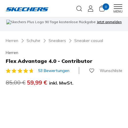
0
Men
MENU
90 Tage kostenlose Rückgabe
Jetzt anmelden
Herren
Schuhe
Sneakers
Sneaker casual
Herren
Flex Advantage 4.0 - Contributor
Wunschliste
53 Bewertungen
4,8 von 5 Kundenbewertungen
Reduziert von
85,00 €
auf
59,99 €
inkl. MwSt.