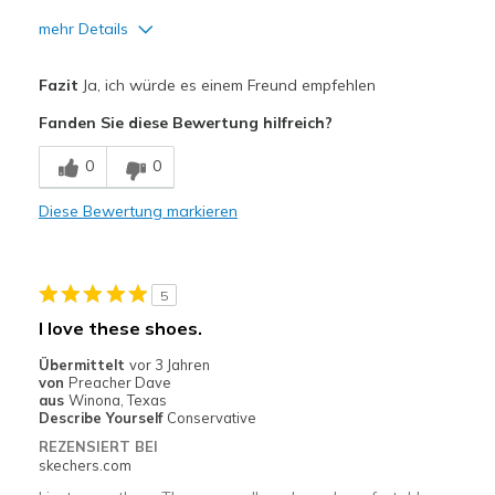
mehr Details
Vorteile
Fazit
Ja, ich würde es einem Freund empfehlen
Attractive Design
Fanden Sie diese Bewertung hilfreich?
Breathe Well
0
0
Comfortable
Diese Bewertung markieren
Durable
Stylish
5
Geeignete Verwendung
I love these shoes.
Casual Wear
Übermittelt
vor 3 Jahren
von
Preacher Dave
Width
Feels true to width
aus
Winona, Texas
Describe Yourself
Conservative
Sizing
Feels true to size
REZENSIERT BEI
View On Shoes
Shoes are for Wearing
skechers.com