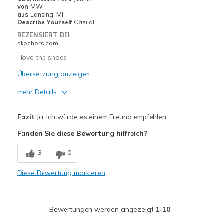
von
MW
aus
Lansing, MI
Describe Yourself
Casual
REZENSIERT BEI
skechers.com
I love the shoes
Übersetzung anzeigen
mehr Details
Vorteile
Fazit
Ja, ich würde es einem Freund empfehlen
Attractive Design
Fanden Sie diese Bewertung hilfreich?
Breathe Well
3
0
Comfortable
Diese Bewertung markieren
Durable
Stylish
Bewertungen werden angezeigt
1-10