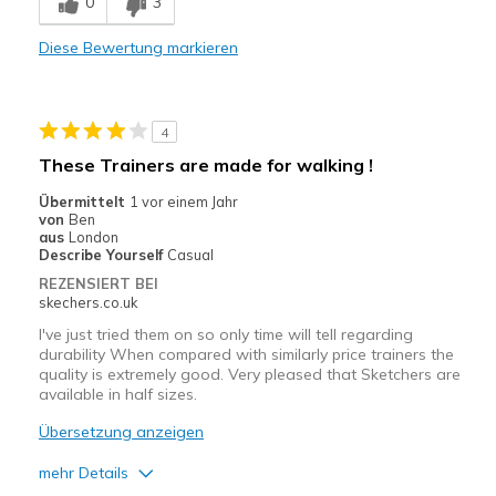
0
3
Comfortable
Diese Bewertung markieren
Stylish
Geeignete Verwendung
4
Casual Wear
These Trainers are made for walking !
Width
Feels true to width
Übermittelt
1 vor einem Jahr
von
Ben
Sizing
Feels true to size
aus
London
Describe Yourself
Casual
REZENSIERT BEI
skechers.co.uk
I've just tried them on so only time will tell regarding
durability When compared with similarly price trainers the
quality is extremely good. Very pleased that Sketchers are
available in half sizes.
Übersetzung anzeigen
mehr Details