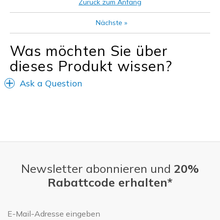
Geeignete Verwendung
Zurück zum Anfang
Casual Wear
Nächste
»
Width
Feels true to width
Was möchten Sie über
Sizing
Feels true to size
dieses Produkt wissen?
View On Shoes
Shoes are for Wearing
Ask a Question
Newsletter abonnieren und
20%
Rabattcode erhalten*
E-Mail-Adresse