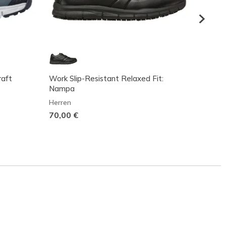
raft
Work Slip-Resistant Relaxed Fit:
Summi
Nampa
Herren
Herren
70,00
70,00 €