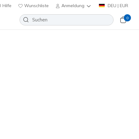
Hilfe
Wunschliste
Anmeldung
DEU | EUR
0
it: Oak Canyon
Wunschliste
69 Bewertungen
enbewertungen
inkl. MwSt.
n
(#
51893
NVLM
)