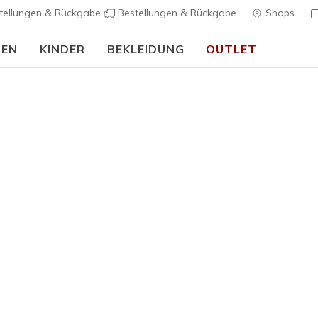
tellungen & Rückgabe
Bestellungen & Rückgabe
Shops
REN
KINDER
BEKLEIDUNG
OUTLET
90 Tage kostenlose Rückgabe
Jetzt anmelden
Herren
Relaxed F
2
3,9 von 5 Kund
80,00 €
Farbe
Blau / Grü