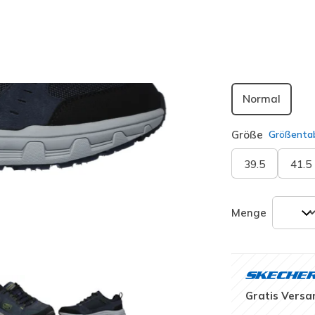
ausgewäh
Passform
Normal
Größe
Größentab
39.5
41.5
Menge
Gratis Versa