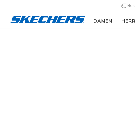
Bes
DAMEN
HER
Herren
Schuhe
Sneakers
Sneaker casual