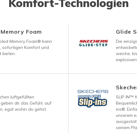
Komfort-Technologien
d Memory Foam
Glide 
ooled Memory Foam® kann
Die einzig
, sofortigen Komfort und
entwickelt
 bieten.
weiche, ki
explosiven
Skecher
chen luftgefüllten
SLIP IN™ f
geben dir das Gefühl, auf
Bequemlich
, egal wohin du gehst.
ins®. Einf
unserem ex
ausgestatt
seinem Pla