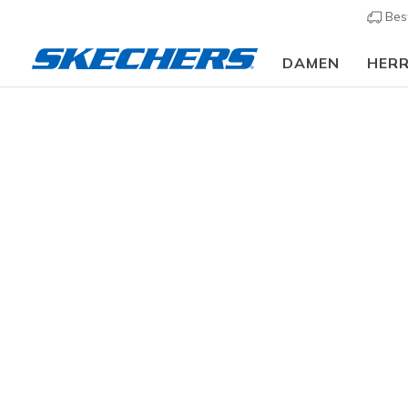
Bes
DAMEN
HER
Herren
Schuhe
Sneakers
Sneaker casual