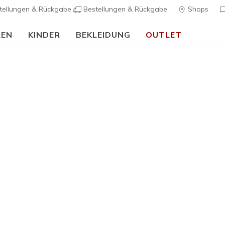
tellungen & Rückgabe
Bestellungen & Rückgabe
Shops
REN
KINDER
BEKLEIDUNG
OUTLET
🎒 Back To School Guide:
JETZT SHOPPEN
Herren
Skechers 
Gliders
K
4,8 von 5 Kund
100,00 