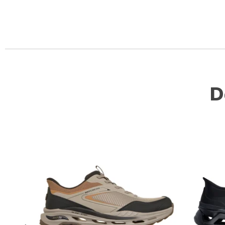
Slidepanel 1 of 1, Showing items 1 to 5 of 1.
D