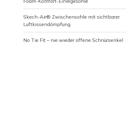
Foam-Komfort-Einlegesohle
Skech-Air® Zwischensohle mit sichtbarer
Luftkissendämpfung
No Tie Fit – nie wieder offene Schnürsenkel
Media Carousel
Carousel with product photos. Use the previous and next buttons t