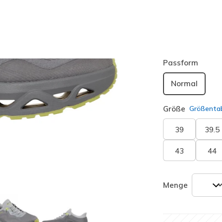
Farbe
Grau / Gr
ausgewäh
Passform
Normal
Größe
Größentab
39
39.5
43
44
Menge