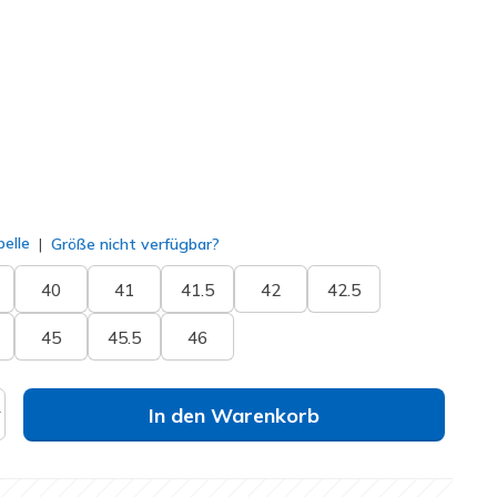
ün
(#
183421
GYLM
)
lt
elle
Größe nicht verfügbar?
40
41
41.5
42
42.5
45
45.5
46
In den Warenkorb