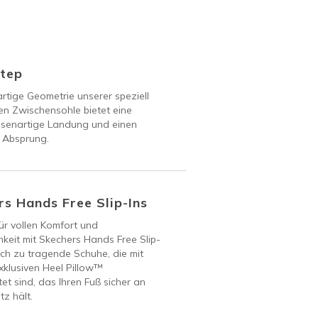
Step
artige Geometrie unserer speziell
en Zwischensohle bietet eine
ssenartige Landung und einen
 Absprung.
s Hands Free Slip-Ins
ür vollen Komfort und
keit mit Skechers Hands Free Slip-
ach zu tragende Schuhe, die mit
klusiven Heel Pillow™
et sind, das Ihren Fuß sicher an
tz hält.