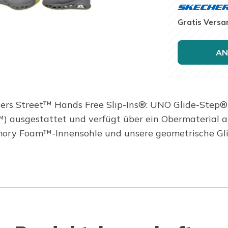
Gratis Versa
AN
ers Street™ Hands Free Slip-Ins®: UNO Glide-Step® –
w™) ausgestattet und verfügt über ein Obermaterial
emory Foam™-Innensohle und unsere geometrische Gl