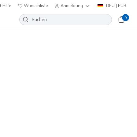
Hilfe
Wunschliste
Anmeldung
DEU | EUR
0
Slip-ins: UNO Glide-Step - Air
Wunschliste
eine Bewertungen
enbewertungen
€
inkl. MwSt.