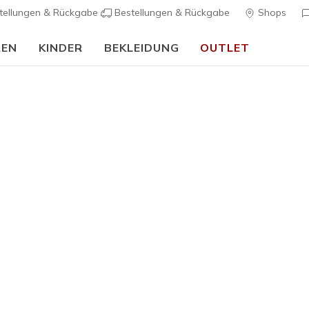
tellungen & Rückgabe
Bestellungen & Rückgabe
Shops
REN
KINDER
BEKLEIDUNG
OUTLET
🎒 Back To School Guide:
JETZT SHOPPEN
Herren
Burns - A
2
3,2 von 5 Kund
55,00 €
Farbe
Weiss / G