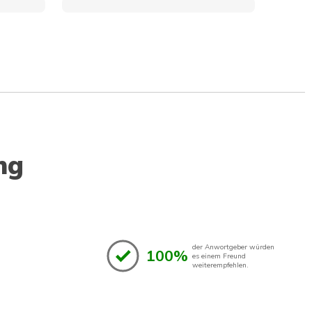
ng
der Anwortgeber würden
100%
es einem Freund
weiterempfehlen.