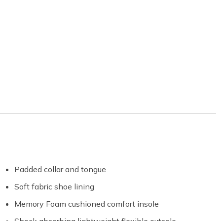
Padded collar and tongue
Soft fabric shoe lining
Memory Foam cushioned comfort insole
Shock absorbing lightweight flexible outsole