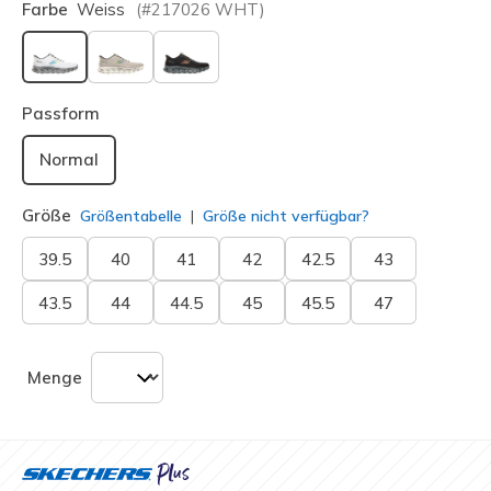
Farbe
Weiss
(#
217026
WHT
)
ausgewählt
Passform
Normal
Größe
Größentabelle
Größe nicht verfügbar?
39.5
40
41
42
42.5
43
43.5
44
44.5
45
45.5
47
Menge