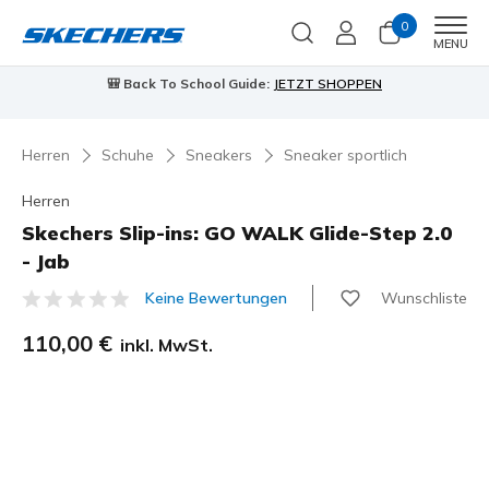
0
Men
MENU
🎒 Back To School Guide:
JETZT SHOPPEN
Herren
Schuhe
Sneakers
Sneaker sportlich
Herren
Skechers Slip-ins: GO WALK Glide-Step 2.0
- Jab
Wunschliste
Keine Bewertungen
3,7 von 5 Kundenbewertungen
110,00 €
inkl. MwSt.