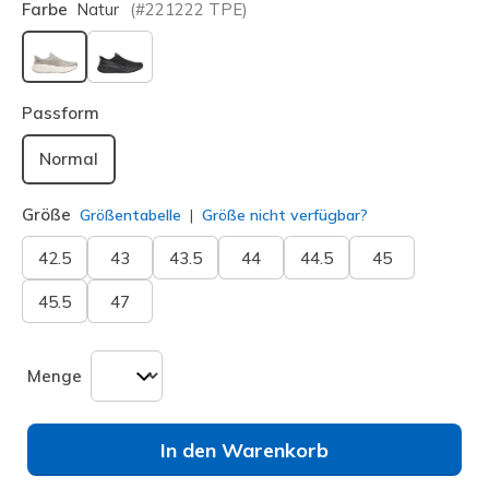
Farbe
Natur
(#
221222
TPE
)
ausgewählt
Passform
Normal
Größe
Größentabelle
Größe nicht verfügbar?
42.5
43
43.5
44
44.5
45
45.5
47
Menge
In den Warenkorb