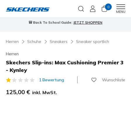
0
Men
MENU
90 Tage kostenlose Rückgabe
Jetzt anmelden
…
Herren
Schuhe
Sneakers
Sneaker sportlich
Herren
Skechers Slip-ins: Max Cushioning Premier 3
- Kynley
Wunschliste
1 Bewertung
5 von 5 Kundenbewertungen
125,00 €
inkl. MwSt.