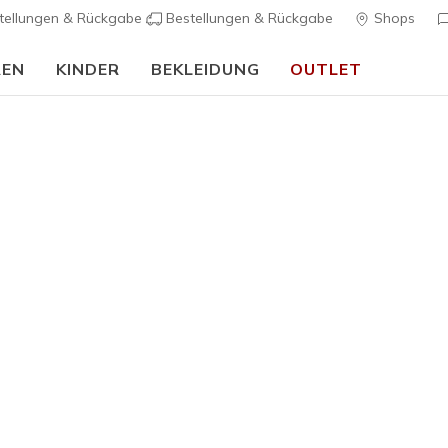
tellungen & Rückgabe
Bestellungen & Rückgabe
Shops
REN
KINDER
BEKLEIDUNG
OUTLET
90 Tage kostenlose Rückgabe
Jetzt anmelden
rch Fit
Sandalen
Leinensc