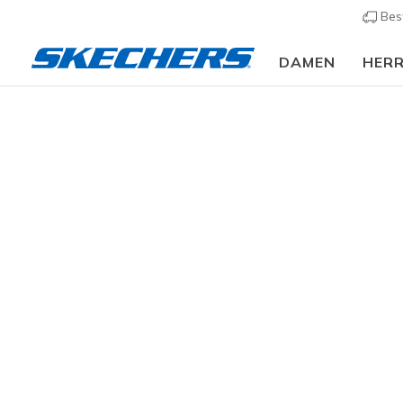
Bes
DAMEN
HER
Slip-ins
A