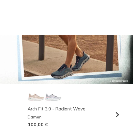
Arch Fit 3.0 - Radiant Wave
Relaxed
Damen
Herren
100,00 €
95,00 